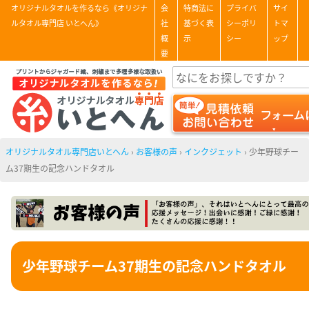
オリジナルタオルを作るなら《オリジナ
会
特商法に
プライバ
サイ
ルタオル専門店 いとへん》
社
基づく表
シーポリ
トマ
概
示
シー
ップ
要
オリジナルタオル専門店いとへん
›
お客様の声
›
インクジェット
›
少年野球チー
ム37期生の記念ハンドタオル
少年野球チーム37期生の記念ハンドタオル