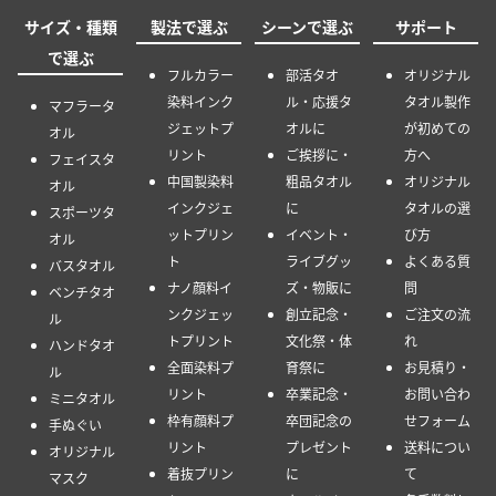
サイズ・種類
製法で選ぶ
シーンで選ぶ
サポート
で選ぶ
フルカラー
部活タオ
オリジナル
染料インク
ル・応援タ
タオル製作
マフラータ
ジェットプ
オルに
が初めての
オル
リント
ご挨拶に・
方へ
フェイスタ
中国製染料
粗品タオル
オリジナル
オル
インクジェ
に
タオルの選
スポーツタ
ットプリン
イベント・
び方
オル
ト
ライブグッ
よくある質
バスタオル
ナノ顔料イ
ズ・物販に
問
ベンチタオ
ンクジェッ
創立記念・
ご注文の流
ル
トプリント
文化祭・体
れ
ハンドタオ
全面染料プ
育祭に
お見積り・
ル
リント
卒業記念・
お問い合わ
ミニタオル
枠有顔料プ
卒団記念の
せフォーム
手ぬぐい
リント
プレゼント
送料につい
オリジナル
着抜プリン
に
て
マスク