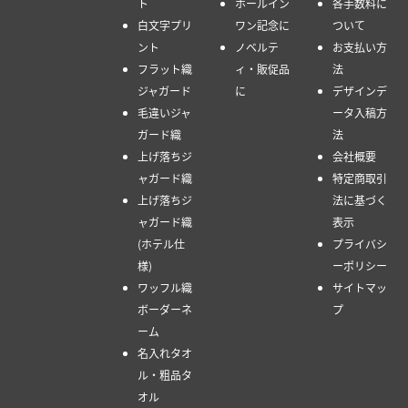
ト
ホールイン
各手数料に
白文字プリ
ワン記念に
ついて
ント
ノベルテ
お支払い方
フラット織
ィ・販促品
法
ジャガード
に
デザインデ
毛違いジャ
ータ入稿方
ガード織
法
上げ落ちジ
会社概要
ャガード織
特定商取引
上げ落ちジ
法に基づく
ャガード織
表示
(ホテル仕
プライバシ
様)
ーポリシー
ワッフル織
サイトマッ
ボーダーネ
プ
ーム
名入れタオ
ル・粗品タ
オル