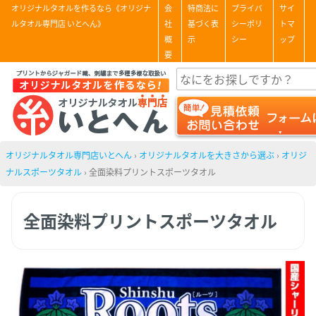
オリジナルタオルを作るなら《オリジナ
会
特商法に
プライバ
サイ
ルタオル専門店 いとへん》
社
基づく表
シーポリ
トマ
概
示
シー
ップ
要
オリジナルタオル専門店いとへん
›
オリジナルタオルを大きさから選ぶ
›
オリジ
ナルスポーツタオル
›
全面染料プリントスポーツタオル
全面染料プリントスポーツタオル