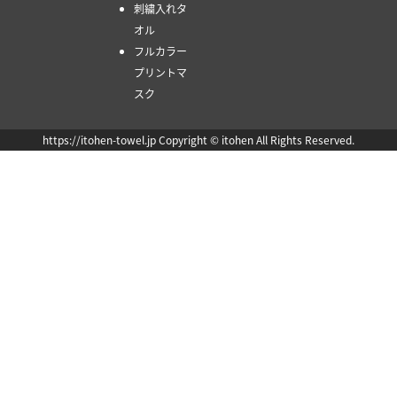
刺繍入れタ
オル
フルカラー
プリントマ
スク
https://itohen-towel.jp Copyright © itohen All Rights Reserved.