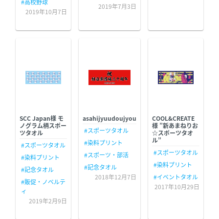
#高校野球
2019年7月3日
2019年10月7日
SCC Japan様 モ
asahijyuudoujyou
COOL&CREATE
ノグラム柄スポー
様 ”新あまねりお
#スポーツタオル
ツタオル
☆スポーツタオ
ル”
#染料プリント
#スポーツタオル
#スポーツタオル
#スポーツ・部活
#染料プリント
#染料プリント
#記念タオル
#記念タオル
2018年12月7日
#イベントタオル
#販促・ノベルテ
2017年10月29日
ィ
2019年2月9日