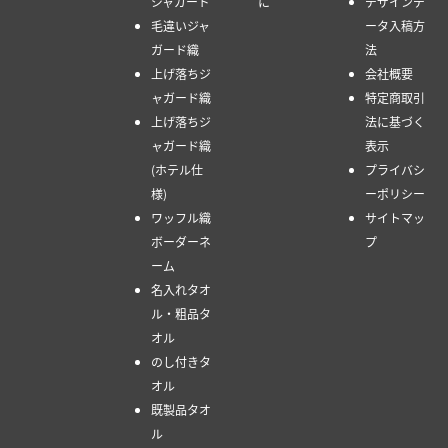
ジャガード
に
デザインデ
毛違いジャ
ータ入稿方
ガード織
法
上げ落ちジ
会社概要
ャガード織
特定商取引
上げ落ちジ
法に基づく
ャガード織
表示
(ホテル仕
プライバシ
様)
ーポリシー
ワッフル織
サイトマッ
ボーダーネ
プ
ーム
名入れタオ
ル・粗品タ
オル
のし付きタ
オル
既製品タオ
ル