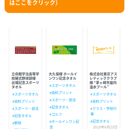
はここをクリック）
立命館宇治高等学
大久保様 ホールイ
株式会社東京アス
校硬式野球部様
ンワン記念タオル
レティッククラブ
出場記念スポーツ
様 “茅ヶ崎市屋内
#スポーツタオル
タオル
温水プール”
#染料プリント
#スポーツタオル
#スポーツタオル
#スポーツ・部活
#染料プリント
#染料プリント
#記念タオル
#スポーツ・部活
#クラス・学校行
事
#ゴルフ
#記念タオル
#記念タオル
#ホールインワン記
#野球
念
2019年6月23日