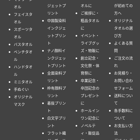
ジェットプ
オルに
が初めての
オル
リント
ご挨拶に・
方へ
フェイスタ
中国製染料
粗品タオル
オリジナル
オル
インクジェ
に
タオルの選
スポーツタ
ットプリン
イベント・
び方
オル
ト
ライブグッ
よくある質
バスタオル
ナノ顔料イ
ズ・物販に
問
ベンチタオ
ンクジェッ
創立記念・
ご注文の流
ル
トプリント
文化祭・体
れ
ハンドタオ
全面染料プ
育祭に
お見積り・
ル
リント
卒業記念・
お問い合わ
ミニタオル
枠有顔料プ
卒団記念の
せフォーム
手ぬぐい
リント
プレゼント
送料につい
オリジナル
着抜プリン
に
て
マスク
ト
ホールイン
各手数料に
白文字プリ
ワン記念に
ついて
ント
ノベルテ
お支払い方
フラット織
ィ・販促品
法