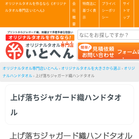
オリジナルタオルを作るなら《オリジナ
会
特商法に
プライバ
サイ
ルタオル専門店 いとへん》
社
基づく表
シーポリ
トマ
概
示
シー
ップ
要
オリジナルタオル専門店いとへん
›
オリジナルタオルを大きさから選ぶ
›
オリジ
ナルハンドタオル
›
上げ落ちジャガード織ハンドタオル
上げ落ちジャガード織ハンドタオ
ル