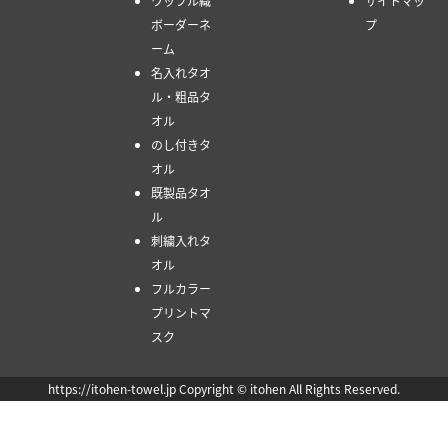
ワッフル織
サイトマッ
ボーダーネ
プ
ーム
名入れタオ
ル・粗品タ
オル
のし付きタ
オル
既製品タオ
ル
刺繍入れタ
オル
フルカラー
プリントマ
スク
https://itohen-towel.jp Copyright © itohen All Rights Reserved.