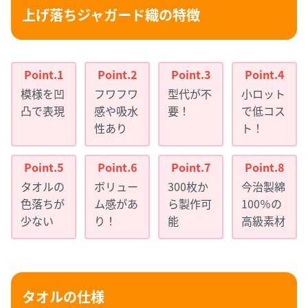
上げ落ちジャガード織の特徴
模様を凹
フワフワ
型代が不
小ロット
凸で表現
感や吸水
要！
で低コス
性あり
ト！
タオルの
ボリュー
300枚か
今治製綿
色落ちが
ム感があ
ら製作可
100％の
少ない
り！
能
高級素材
タオルの仕様