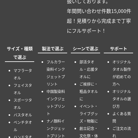
扱いしております。
年間問い合わせ件数15,000件
超！見積りから完成まで丁寧
にフルサポート！
サイズ・種類
製法で選ぶ
シーンで選ぶ
サポート
で選ぶ
フルカラー
部活タオ
オリジナル
染料インク
ル・応援タ
タオル製作
マフラータ
ジェットプ
オルに
が初めての
オル
リント
ご挨拶に・
方へ
フェイスタ
中国製染料
粗品タオル
オリジナル
オル
インクジェ
に
タオルの選
スポーツタ
ットプリン
イベント・
び方
オル
ト
ライブグッ
よくある質
バスタオル
ナノ顔料イ
ズ・物販に
問
ベンチタオ
ンクジェッ
創立記念・
ご注文の流
ル
トプリント
文化祭・体
れ
ハンドタオ