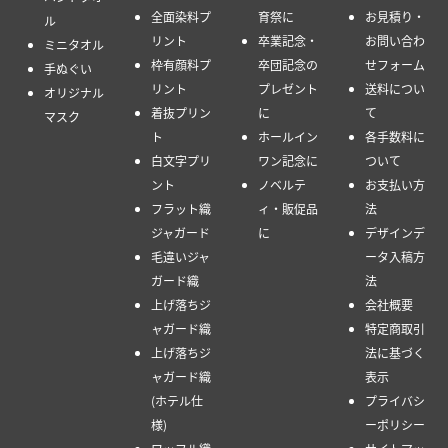
全面染料プ
育祭に
お見積り・
ル
リント
卒業記念・
お問い合わ
ミニタオル
枠有顔料プ
卒団記念の
せフォーム
手ぬぐい
リント
プレゼント
送料につい
オリジナル
着抜プリン
に
て
マスク
ト
ホールイン
各手数料に
白文字プリ
ワン記念に
ついて
ント
ノベルテ
お支払い方
フラット織
ィ・販促品
法
ジャガード
に
デザインデ
毛違いジャ
ータ入稿方
ガード織
法
上げ落ちジ
会社概要
ャガード織
特定商取引
上げ落ちジ
法に基づく
ャガード織
表示
(ホテル仕
プライバシ
様)
ーポリシー