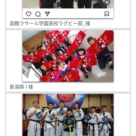
函館ラサール学園高校ラグビー部_様
新潟県 I 様