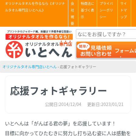
オリジナルタオルを作るなら《オリジナ
会
特商法に
プライバ
サイ
ルタオル専門店 いとへん》
社
基づく表
シーポリ
トマ
概
示
シー
ップ
要
オリジナルタオル専門店いとへん
›
応援フォトギャラリー
応援フォトギャラリー
公開日:2014/12/04
更新日:2023/01/21
いとへんは「がんばる君の夢」を応援しています！
目標に向かってひたむきに努力し打ち込む姿に人は感動を