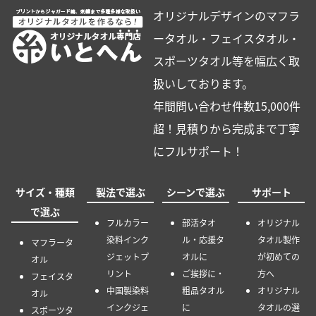
オリジナルデザインのマフラ
ータオル・フェイスタオル・
スポーツタオル等を幅広く取
扱いしております。
年間問い合わせ件数15,000件
超！見積りから完成まで丁寧
にフルサポート！
サイズ・種類
製法で選ぶ
シーンで選ぶ
サポート
で選ぶ
フルカラー
部活タオ
オリジナル
染料インク
ル・応援タ
タオル製作
マフラータ
ジェットプ
オルに
が初めての
オル
リント
ご挨拶に・
方へ
フェイスタ
中国製染料
粗品タオル
オリジナル
オル
インクジェ
に
タオルの選
スポーツタ