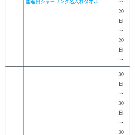
国産白シャーリング名入れタオル
～
20
日
～
20
日
～
30
日
～
30
日
～
30