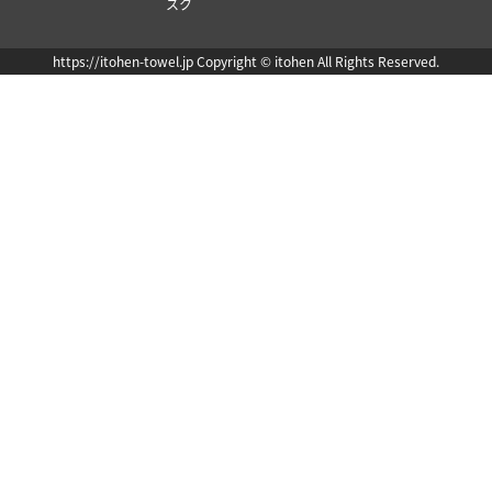
スク
https://itohen-towel.jp Copyright © itohen All Rights Reserved.