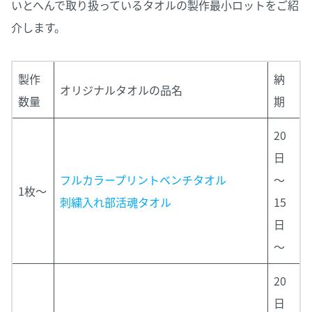
いとへんで取り扱っているタオルの製作最小ロットをご紹
介します。
製作
納
オリジナルタオルの品名
数量
期
20
日
フルカラープリントベンチタオル
～
1枚～
刺繍入れ部活魂タオル
15
日
～
20
日