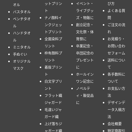
ットプリン
イベント・
び方
オル
ト
ライブグッ
よくある質
バスタオル
ナノ顔料イ
ズ・物販に
問
ベンチタオ
ンクジェッ
創立記念・
ご注文の流
ル
トプリント
文化祭・体
れ
ハンドタオ
全面染料プ
育祭に
お見積り・
ル
リント
卒業記念・
お問い合わ
ミニタオル
枠有顔料プ
卒団記念の
せフォーム
手ぬぐい
リント
プレゼント
送料につい
オリジナル
着抜プリン
に
て
マスク
ト
ホールイン
各手数料に
白文字プリ
ワン記念に
ついて
ント
ノベルテ
お支払い方
フラット織
ィ・販促品
法
ジャガード
に
デザインデ
毛違いジャ
ータ入稿方
ガード織
法
上げ落ちジ
会社概要
ャガード織
特定商取引