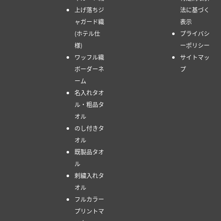
上げ落ちジ
法に基づく
ャガード織
表示
(ホテル仕
プライバシ
様)
ーポリシー
ワッフル織
サイトマッ
ボーダーネ
プ
ーム
名入れタオ
ル・粗品タ
オル
のし付きタ
オル
既製品タオ
ル
刺繍入れタ
オル
フルカラー
プリントマ