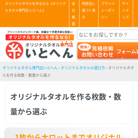
オリジナルタオルを作るなら《オリジナ
会
特商法に
プライバ
サイ
ルタオル専門店 いとへん》
社
基づく表
シーポリ
トマ
概
示
シー
ップ
要
オリジナルタオル専門店いとへん
›
オリジナルタオルの選び方
›
オリジナルタオ
ルを作る枚数・数量から選ぶ
オリジナルタオルを作る枚数・数
量から選ぶ
1枚から大ロットまでオリジナル