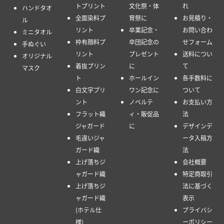
トプリント
文化祭・体
れ
ハンドタオ
全面染料プ
育祭に
お見積り・
ル
リント
卒業記念・
お問い合わ
ミニタオル
枠有顔料プ
卒団記念の
せフォーム
手ぬぐい
リント
プレゼント
送料につい
オリジナル
着抜プリン
に
て
マスク
ト
ホールイン
各手数料に
白文字プリ
ワン記念に
ついて
ント
ノベルテ
お支払い方
フラット織
ィ・販促品
法
ジャガード
に
デザインデ
毛違いジャ
ータ入稿方
ガード織
法
上げ落ちジ
会社概要
ャガード織
特定商取引
上げ落ちジ
法に基づく
ャガード織
表示
(ホテル仕
プライバシ
様)
ーポリシー