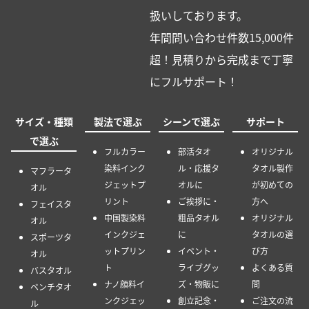
扱いしております。
年間問い合わせ件数15,000件
超！見積りから完成まで丁寧
にフルサポート！
サイズ・種類
製法で選ぶ
シーンで選ぶ
サポート
で選ぶ
フルカラー
部活タオ
オリジナル
染料インク
ル・応援タ
タオル製作
マフラータ
ジェットプ
オルに
が初めての
オル
リント
ご挨拶に・
方へ
フェイスタ
中国製染料
粗品タオル
オリジナル
オル
インクジェ
に
タオルの選
スポーツタ
ットプリン
イベント・
び方
オル
ト
ライブグッ
よくある質
バスタオル
ナノ顔料イ
ズ・物販に
問
ベンチタオ
ンクジェッ
創立記念・
ご注文の流
ル