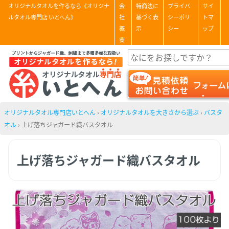
オリジナルタオルを作るなら《オリジナ
会
特商法に
プライバ
サイ
ルタオル専門店 いとへん》
社
基づく表
シーポリ
トマ
概
示
シー
ップ
要
オリジナルタオル専門店いとへん
›
オリジナルタオルを大きさから選ぶ
›
バスタ
オル
›
上げ落ちジャガード織バスタオル
上げ落ちジャガード織バスタオル