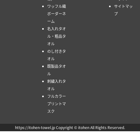
ワッフル織
サイトマッ
ボーダーネ
プ
ーム
名入れタオ
ル・粗品タ
オル
のし付きタ
オル
既製品タオ
ル
刺繍入れタ
オル
フルカラー
プリントマ
スク
https://itohen-towel.jp Copyright © itohen All Rights Reserved.