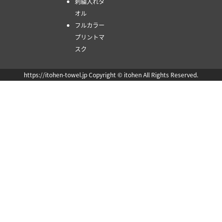
刺繍入れタ
オル
フルカラー
プリントマ
スク
https://itohen-towel.jp Copyright © itohen All Rights Reserved.