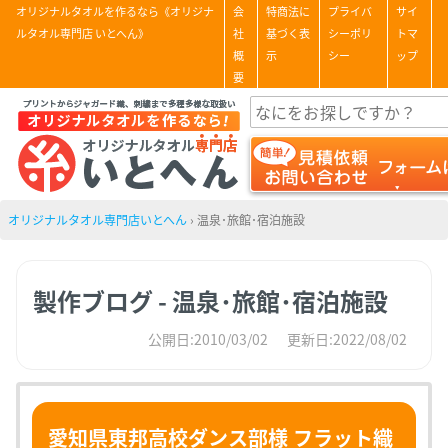
オリジナルタオルを作るなら《オリジナ
会
特商法に
プライバ
サイ
ルタオル専門店 いとへん》
社
基づく表
シーポリ
トマ
概
示
シー
ップ
要
オリジナルタオル専門店いとへん
›
温泉･旅館･宿泊施設
製作ブログ - 温泉･旅館･宿泊施設
公開日:2010/03/02
更新日:2022/08/02
愛知県東邦高校ダンス部様 フラット織