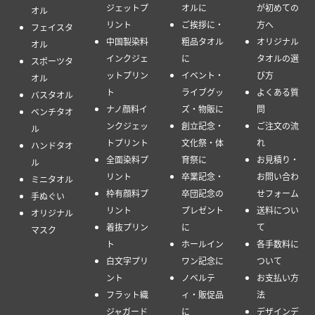
ジェットプ
オルに
が初めての
オル
リント
ご挨拶に・
方へ
フェイスタ
中国製染料
粗品タオル
オリジナル
オル
インクジェ
に
タオルの選
スポーツタ
ットプリン
イベント・
び方
オル
ト
ライブグッ
よくある質
バスタオル
ナノ顔料イ
ズ・物販に
問
ベンチタオ
ンクジェッ
創立記念・
ご注文の流
ル
トプリント
文化祭・体
れ
ハンドタオ
全面染料プ
育祭に
お見積り・
ル
リント
卒業記念・
お問い合わ
ミニタオル
枠有顔料プ
卒団記念の
せフォーム
手ぬぐい
リント
プレゼント
送料につい
オリジナル
着抜プリン
に
て
マスク
ト
ホールイン
各手数料に
白文字プリ
ワン記念に
ついて
ント
ノベルテ
お支払い方
フラット織
ィ・販促品
法
ジャガード
に
デザインデ