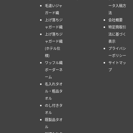
毛違いジャ
ータ入稿方
ガード織
法
上げ落ちジ
会社概要
ャガード織
特定商取引
上げ落ちジ
法に基づく
ャガード織
表示
(ホテル仕
プライバシ
様)
ーポリシー
ワッフル織
サイトマッ
ボーダーネ
プ
ーム
名入れタオ
ル・粗品タ
オル
のし付きタ
オル
既製品タオ
ル