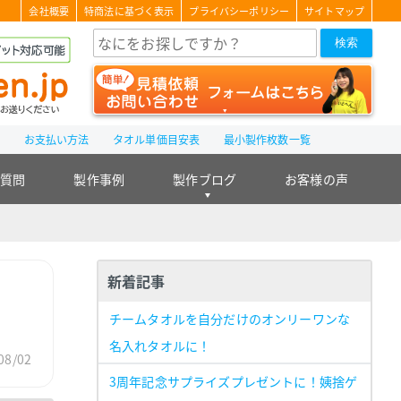
会社概要
特商法に基づく表示
プライバシーポリシー
サイトマップ
検索
て
お支払い方法
タオル単価目安表
最小製作枚数一覧
る質問
製作事例
製作ブログ
お客様の声
新着記事
チームタオルを自分だけのオンリーワンな
名入れタオルに！
08/02
3周年記念サプライズプレゼントに！姨捨ゲ