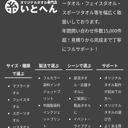
ータオル・フェイスタオル・
スポーツタオル等を幅広く取
扱いしております。
年間問い合わせ件数15,000件
超！見積りから完成まで丁寧
にフルサポート！
サイズ・種類
製法で選ぶ
シーンで選ぶ
サポート
で選ぶ
フルカラー
部活タオ
オリジナル
染料インク
ル・応援タ
タオル製作
マフラータ
ジェットプ
オルに
が初めての
オル
リント
ご挨拶に・
方へ
フェイスタ
中国製染料
粗品タオル
オリジナル
オル
インクジェ
に
タオルの選
スポーツタ
ットプリン
イベント・
び方
オル
ト
ライブグッ
よくある質
バスタオル