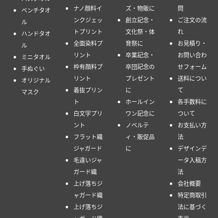
ナノ顔料イ
ズ・物販に
問
ベンチタオ
ンクジェッ
創立記念・
ご注文の流
ル
トプリント
文化祭・体
れ
ハンドタオ
全面染料プ
育祭に
お見積り・
ル
リント
卒業記念・
お問い合わ
ミニタオル
枠有顔料プ
卒団記念の
せフォーム
手ぬぐい
リント
プレゼント
送料につい
オリジナル
着抜プリン
に
て
マスク
ト
ホールイン
各手数料に
白文字プリ
ワン記念に
ついて
ント
ノベルテ
お支払い方
フラット織
ィ・販促品
法
ジャガード
に
デザインデ
毛違いジャ
ータ入稿方
ガード織
法
上げ落ちジ
会社概要
ャガード織
特定商取引
上げ落ちジ
法に基づく