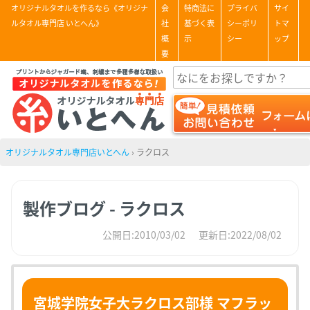
オリジナルタオルを作るなら《オリジナ
会
特商法に
プライバ
サイ
ルタオル専門店 いとへん》
社
基づく表
シーポリ
トマ
概
示
シー
ップ
要
オリジナルタオル専門店いとへん
›
ラクロス
製作ブログ - ラクロス
公開日:2010/03/02
更新日:2022/08/02
宮城学院女子大ラクロス部様 マフラッ