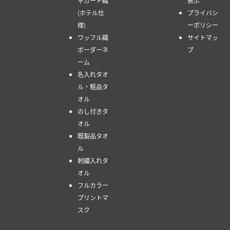
ャガード織
表示
(ホテル仕
プライバシ
様)
ーポリシー
ワッフル織
サイトマッ
ボーダーネ
プ
ーム
名入れタオ
ル・粗品タ
オル
のし付きタ
オル
既製品タオ
ル
刺繍入れタ
オル
フルカラー
プリントマ
スク