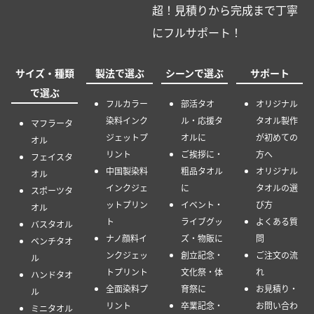
超！見積りから完成まで丁寧
にフルサポート！
サイズ・種類
製法で選ぶ
シーンで選ぶ
サポート
で選ぶ
フルカラー
部活タオ
オリジナル
染料インク
ル・応援タ
タオル製作
マフラータ
ジェットプ
オルに
が初めての
オル
リント
ご挨拶に・
方へ
フェイスタ
中国製染料
粗品タオル
オリジナル
オル
インクジェ
に
タオルの選
スポーツタ
ットプリン
イベント・
び方
オル
ト
ライブグッ
よくある質
バスタオル
ナノ顔料イ
ズ・物販に
問
ベンチタオ
ンクジェッ
創立記念・
ご注文の流
ル
トプリント
文化祭・体
れ
ハンドタオ
全面染料プ
育祭に
お見積り・
ル
リント
卒業記念・
お問い合わ
ミニタオル