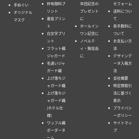
枠有顔料プ
卒団記念の
せフォーム
手ぬぐい
リント
プレゼント
送料につい
オリジナル
着抜プリン
に
て
マスク
ト
ホールイン
各手数料に
白文字プリ
ワン記念に
ついて
ント
ノベルテ
お支払い方
フラット織
ィ・販促品
法
ジャガード
に
デザインデ
毛違いジャ
ータ入稿方
ガード織
法
上げ落ちジ
会社概要
ャガード織
特定商取引
上げ落ちジ
法に基づく
ャガード織
表示
(ホテル仕
プライバシ
様)
ーポリシー
ワッフル織
サイトマッ
ボーダーネ
プ
ーム