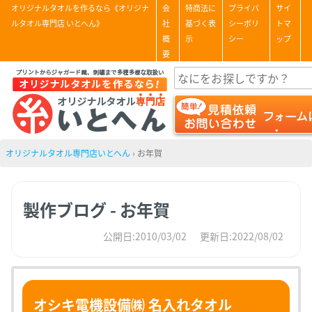
オリジナルタオルを作るなら《オリジナ
会
特商法に
プライバ
サイ
ルタオル専門店 いとへん》
社
基づく表
シーポリ
トマ
概
示
シー
ップ
要
オリジナルタオル専門店いとへん
›
お年賀
製作ブログ - お年賀
公開日:2010/03/02
更新日:2022/08/02
オシキ電機設備㈱ 名入れタオル