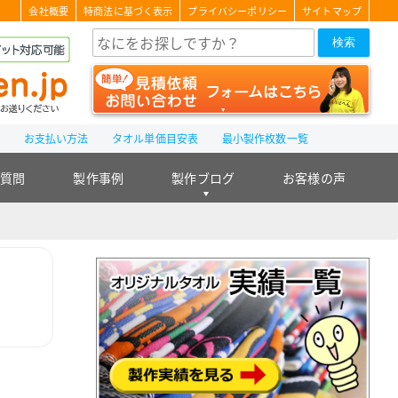
会社概要
特商法に基づく表示
プライバシーポリシー
サイトマップ
検索
て
お支払い方法
タオル単価目安表
最小製作枚数一覧
る質問
製作事例
製作ブログ
お客様の声