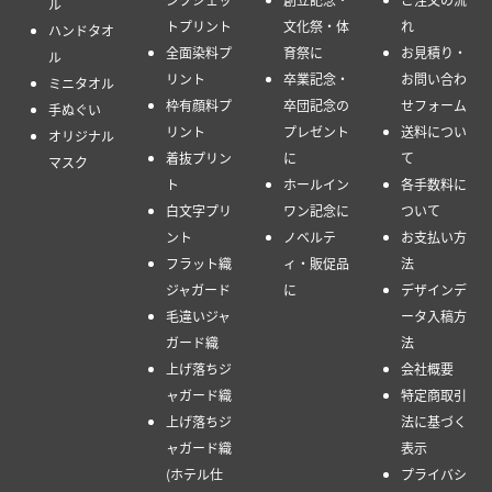
ル
トプリント
文化祭・体
れ
ハンドタオ
全面染料プ
育祭に
お見積り・
ル
リント
卒業記念・
お問い合わ
ミニタオル
枠有顔料プ
卒団記念の
せフォーム
手ぬぐい
リント
プレゼント
送料につい
オリジナル
着抜プリン
に
て
マスク
ト
ホールイン
各手数料に
白文字プリ
ワン記念に
ついて
ント
ノベルテ
お支払い方
フラット織
ィ・販促品
法
ジャガード
に
デザインデ
毛違いジャ
ータ入稿方
ガード織
法
上げ落ちジ
会社概要
ャガード織
特定商取引
上げ落ちジ
法に基づく
ャガード織
表示
(ホテル仕
プライバシ