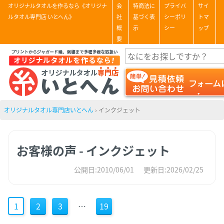
オリジナルタオルを作るなら《オリジナ
会
特商法に
プライバ
サイ
ルタオル専門店 いとへん》
社
基づく表
シーポリ
トマ
概
示
シー
ップ
要
オリジナルタオル専門店いとへん
›
インクジェット
お客様の声 - インクジェット
公開日:2010/06/01
更新日:2026/02/25
1
2
3
…
19