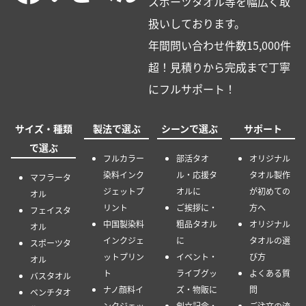
スポーツタオル等を幅広く取
扱いしております。
年間問い合わせ件数15,000件
超！見積りから完成まで丁寧
にフルサポート！
サイズ・種類
製法で選ぶ
シーンで選ぶ
サポート
で選ぶ
フルカラー
部活タオ
オリジナル
染料インク
ル・応援タ
タオル製作
マフラータ
ジェットプ
オルに
が初めての
オル
リント
ご挨拶に・
方へ
フェイスタ
中国製染料
粗品タオル
オリジナル
オル
インクジェ
に
タオルの選
スポーツタ
ットプリン
イベント・
び方
オル
ト
ライブグッ
よくある質
バスタオル
ナノ顔料イ
ズ・物販に
問
ベンチタオ
ンクジェッ
創立記念・
ご注文の流