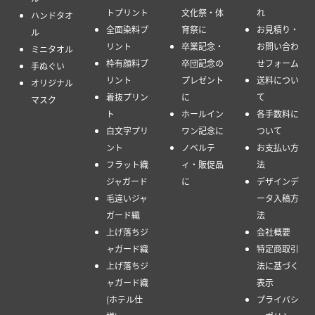
トプリント
文化祭・体
れ
ハンドタオ
全面染料プ
育祭に
お見積り・
ル
リント
卒業記念・
お問い合わ
ミニタオル
枠有顔料プ
卒団記念の
せフォーム
手ぬぐい
リント
プレゼント
送料につい
オリジナル
着抜プリン
に
て
マスク
ト
ホールイン
各手数料に
白文字プリ
ワン記念に
ついて
ント
ノベルテ
お支払い方
フラット織
ィ・販促品
法
ジャガード
に
デザインデ
毛違いジャ
ータ入稿方
ガード織
法
上げ落ちジ
会社概要
ャガード織
特定商取引
上げ落ちジ
法に基づく
ャガード織
表示
(ホテル仕
プライバシ