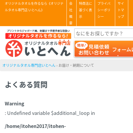
オリジナルタオルを作るなら《オリジナ
会
特商法に
プライバ
サイ
ルタオル専門店 いとへん》
社
基づく表
シーポリ
トマ
概
示
シー
ップ
要
オリジナルタオル専門店いとへん
›
お届け・納期について
よくある質問
Warning
: Undefined variable $additional_loop in
/home/itohen2017/itohen-