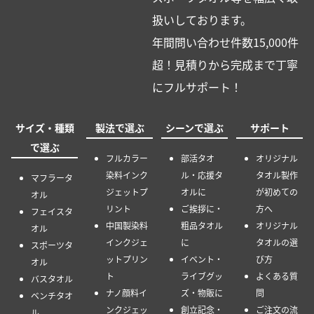
扱いしております。
年間問い合わせ件数15,000件
超！見積りから完成まで丁寧
にフルサポート！
サイズ・種類
製法で選ぶ
シーンで選ぶ
サポート
で選ぶ
フルカラー
部活タオ
オリジナル
染料インク
ル・応援タ
タオル製作
マフラータ
ジェットプ
オルに
が初めての
オル
リント
ご挨拶に・
方へ
フェイスタ
中国製染料
粗品タオル
オリジナル
オル
インクジェ
に
タオルの選
スポーツタ
ットプリン
イベント・
び方
オル
ト
ライブグッ
よくある質
バスタオル
ナノ顔料イ
ズ・物販に
問
ベンチタオ
ンクジェッ
創立記念・
ご注文の流
ル