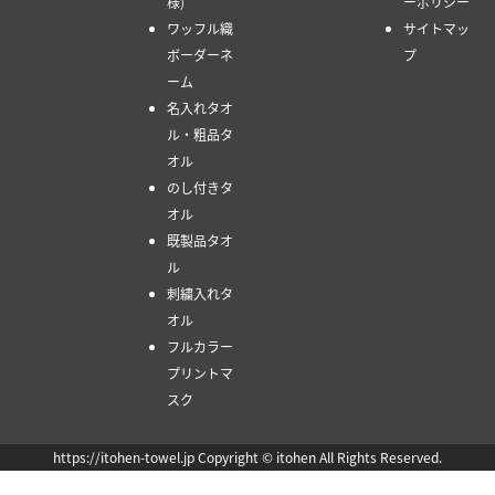
様)
ーポリシー
ワッフル織
サイトマッ
ボーダーネ
プ
ーム
名入れタオ
ル・粗品タ
オル
のし付きタ
オル
既製品タオ
ル
刺繍入れタ
オル
フルカラー
プリントマ
スク
https://itohen-towel.jp Copyright © itohen All Rights Reserved.