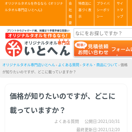
オリジナルタオルを作るなら《オリジナ
会
特商法に
プライバ
サイ
ルタオル専門店 いとへん》
社
基づく表
シーポリ
トマ
概
示
シー
ップ
要
オリジナルタオル専門店いとへん
›
よくある質問
›
タオル・商品について
›
価格
が知りたいのですが、どこに載っていますか？
価格が知りたいのですが、どこに
載っていますか？
よくある質問
公開日:2021/10/31
最終更新日:2021/12/20