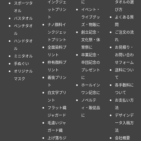
インクジェ
に
タオルの選
スポーツタ
ットプリン
イベント・
び方
オル
ト
ライブグッ
よくある質
バスタオル
ナノ顔料イ
ズ・物販に
問
ベンチタオ
ンクジェッ
創立記念・
ご注文の流
ル
トプリント
文化祭・体
れ
ハンドタオ
全面染料プ
育祭に
お見積り・
ル
リント
卒業記念・
お問い合わ
ミニタオル
枠有顔料プ
卒団記念の
せフォーム
手ぬぐい
リント
プレゼント
送料につい
オリジナル
着抜プリン
に
て
マスク
ト
ホールイン
各手数料に
白文字プリ
ワン記念に
ついて
ント
ノベルテ
お支払い方
フラット織
ィ・販促品
法
ジャガード
に
デザインデ
毛違いジャ
ータ入稿方
ガード織
法
上げ落ちジ
会社概要