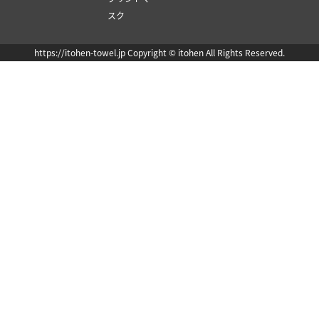
スク
https://itohen-towel.jp Copyright © itohen All Rights Reserved.