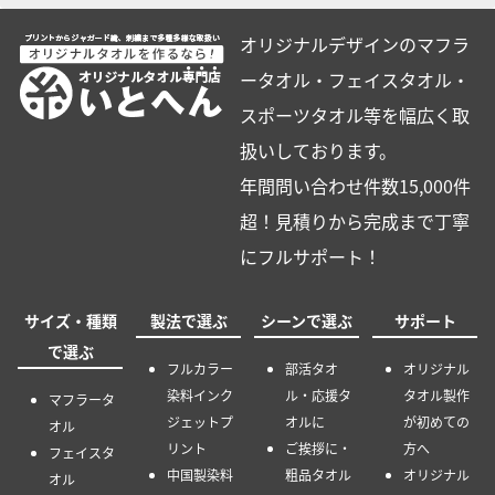
オリジナルデザインのマフラ
ータオル・フェイスタオル・
スポーツタオル等を幅広く取
扱いしております。
年間問い合わせ件数15,000件
超！見積りから完成まで丁寧
にフルサポート！
サイズ・種類
製法で選ぶ
シーンで選ぶ
サポート
で選ぶ
フルカラー
部活タオ
オリジナル
染料インク
ル・応援タ
タオル製作
マフラータ
ジェットプ
オルに
が初めての
オル
リント
ご挨拶に・
方へ
フェイスタ
中国製染料
粗品タオル
オリジナル
オル