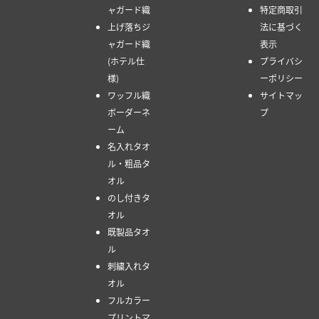
ャガード織
特定商取引
上げ落ちジ
法に基づく
ャガード織
表示
(ホテル仕
プライバシ
様)
ーポリシー
ワッフル織
サイトマッ
ボーダーネ
プ
ーム
名入れタオ
ル・粗品タ
オル
のし付きタ
オル
既製品タオ
ル
刺繍入れタ
オル
フルカラー
プリントマ