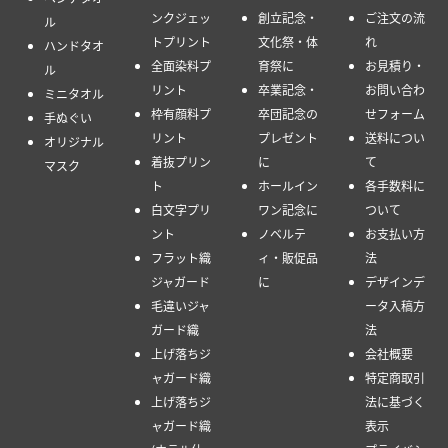
ンクジェッ
創立記念・
ご注文の流
ル
トプリント
文化祭・体
れ
ハンドタオ
全面染料プ
育祭に
お見積り・
ル
リント
卒業記念・
お問い合わ
ミニタオル
枠有顔料プ
卒団記念の
せフォーム
手ぬぐい
リント
プレゼント
送料につい
オリジナル
着抜プリン
に
て
マスク
ト
ホールイン
各手数料に
白文字プリ
ワン記念に
ついて
ント
ノベルテ
お支払い方
フラット織
ィ・販促品
法
ジャガード
に
デザインデ
毛違いジャ
ータ入稿方
ガード織
法
上げ落ちジ
会社概要
ャガード織
特定商取引
上げ落ちジ
法に基づく
ャガード織
表示