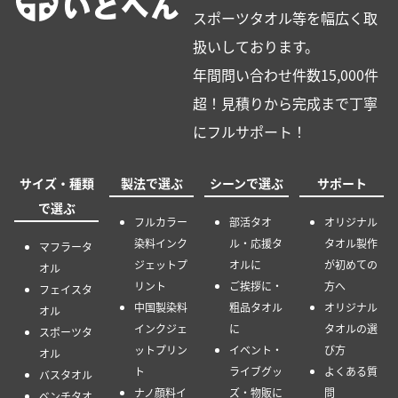
スポーツタオル等を幅広く取
扱いしております。
年間問い合わせ件数15,000件
超！見積りから完成まで丁寧
にフルサポート！
サイズ・種類
製法で選ぶ
シーンで選ぶ
サポート
で選ぶ
フルカラー
部活タオ
オリジナル
染料インク
ル・応援タ
タオル製作
マフラータ
ジェットプ
オルに
が初めての
オル
リント
ご挨拶に・
方へ
フェイスタ
中国製染料
粗品タオル
オリジナル
オル
インクジェ
に
タオルの選
スポーツタ
ットプリン
イベント・
び方
オル
ト
ライブグッ
よくある質
バスタオル
ナノ顔料イ
ズ・物販に
問
ベンチタオ