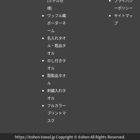
(ホテル仕
プライバシ
様)
ーポリシー
ワッフル織
サイトマッ
ボーダーネ
プ
ーム
名入れタオ
ル・粗品タ
オル
のし付きタ
オル
既製品タオ
ル
刺繍入れタ
オル
フルカラー
プリントマ
スク
https://itohen-towel.jp Copyright © itohen All Rights Reserved.