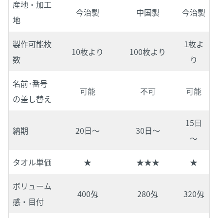
産地・加工
今治製
中国製
今治製
地
製作可能枚
1枚よ
10枚より
100枚より
数
り
名前･番号
可能
不可
可能
の差し替え
15日
納期
20日～
30日～
～
タオル単価
★
★★★
★
ボリューム
400匁
280匁
320匁
感・目付