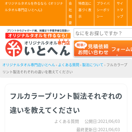
オリジナルタオルを作るなら《オリジナ
会
特商法に
プライバ
サイ
ルタオル専門店 いとへん》
社
基づく表
シーポリ
トマ
概
示
シー
ップ
要
オリジナルタオル専門店いとへん
›
よくある質問
›
製法について
›
フルカラープ
リント製法それぞれの違いを教えてください
フルカラープリント製法それぞれの
違いを教えてください
よくある質問
公開日:2021/06/03
最終更新日:2021/06/03