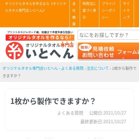
オリジナルタオルを作るなら《オリジナ
会
特商法に
プライバ
サイ
ルタオル専門店 いとへん》
社
基づく表
シーポリ
トマ
概
示
シー
ップ
要
オリジナルタオル専門店いとへん
›
よくある質問
›
注文について
›
1枚から製作で
きますか？
1枚から製作できますか？
よくある質問
公開日:2021/10/27
最終更新日:2021/10/27