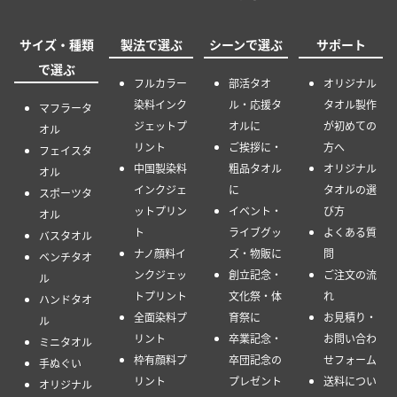
サイズ・種類
製法で選ぶ
シーンで選ぶ
サポート
で選ぶ
フルカラー
部活タオ
オリジナル
染料インク
ル・応援タ
タオル製作
マフラータ
ジェットプ
オルに
が初めての
オル
リント
ご挨拶に・
方へ
フェイスタ
中国製染料
粗品タオル
オリジナル
オル
インクジェ
に
タオルの選
スポーツタ
ットプリン
イベント・
び方
オル
ト
ライブグッ
よくある質
バスタオル
ナノ顔料イ
ズ・物販に
問
ベンチタオ
ンクジェッ
創立記念・
ご注文の流
ル
トプリント
文化祭・体
れ
ハンドタオ
全面染料プ
育祭に
お見積り・
ル
リント
卒業記念・
お問い合わ
ミニタオル
枠有顔料プ
卒団記念の
せフォーム
手ぬぐい
リント
プレゼント
送料につい
オリジナル