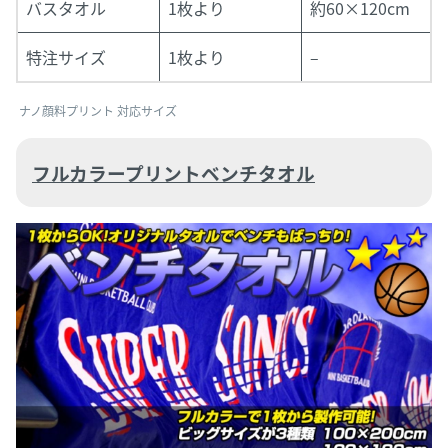
バスタオル
1枚より
約60×120cm
特注サイズ
1枚より
–
ナノ顔料プリント 対応サイズ
フルカラープリントベンチタオル