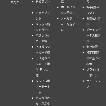
着抜プリン
に
て
マスク
ト
ホールイン
各手数料に
白文字プリ
ワン記念に
ついて
ント
ノベルテ
お支払い方
フラット織
ィ・販促品
法
ジャガード
に
デザインデ
毛違いジャ
ータ入稿方
ガード織
法
上げ落ちジ
会社概要
ャガード織
特定商取引
上げ落ちジ
法に基づく
ャガード織
表示
(ホテル仕
プライバシ
様)
ーポリシー
ワッフル織
サイトマッ
ボーダーネ
プ
ーム
名入れタオ
ル・粗品タ