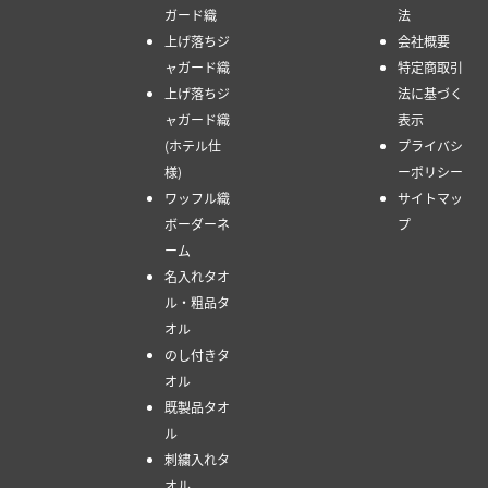
ガード織
法
上げ落ちジ
会社概要
ャガード織
特定商取引
上げ落ちジ
法に基づく
ャガード織
表示
(ホテル仕
プライバシ
様)
ーポリシー
ワッフル織
サイトマッ
ボーダーネ
プ
ーム
名入れタオ
ル・粗品タ
オル
のし付きタ
オル
既製品タオ
ル
刺繍入れタ
オル