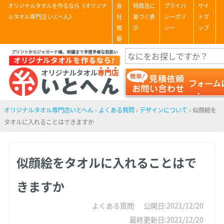
オリジナルタオルを作るなら《オリジナ
会
特商法に
プライバ
サイ
ルタオル専門店 いとへん》
社
基づく表
シーポリ
トマ
概
示
シー
ップ
要
オリジナルタオル専門店いとへん
›
よくある質問
›
デザインについて
›
似顔絵を
タオルに入れることはできますか
似顔絵をタオルに入れることはで
きますか
よくある質問
公開日:2021/12/20
最終更新日:2021/12/20