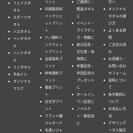
リント
ご挨拶に・
方へ
フェイスタ
中国製染料
粗品タオル
オリジナル
オル
インクジェ
に
タオルの選
スポーツタ
ットプリン
イベント・
び方
オル
ト
ライブグッ
よくある質
バスタオル
ナノ顔料イ
ズ・物販に
問
ベンチタオ
ンクジェッ
創立記念・
ご注文の流
ル
トプリント
文化祭・体
れ
ハンドタオ
全面染料プ
育祭に
お見積り・
ル
リント
卒業記念・
お問い合わ
ミニタオル
枠有顔料プ
卒団記念の
せフォーム
手ぬぐい
リント
プレゼント
送料につい
オリジナル
着抜プリン
に
て
マスク
ト
ホールイン
各手数料に
白文字プリ
ワン記念に
ついて
ント
ノベルテ
お支払い方
フラット織
ィ・販促品
法
ジャガード
に
デザインデ
毛違いジャ
ータ入稿方