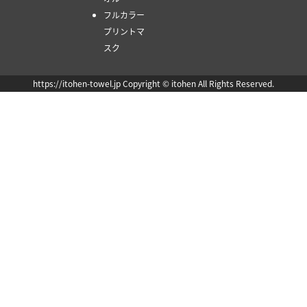
フルカラー
プリントマ
スク
https://itohen-towel.jp Copyright © itohen All Rights Reserved.