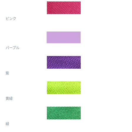
ピンク
パープル
紫
黄緑
緑