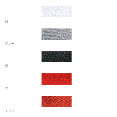
白
グレー
黒
赤
エンジ