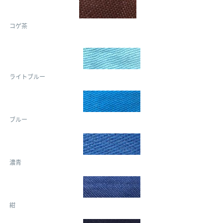
コゲ茶
ライトブルー
ブルー
濃青
紺