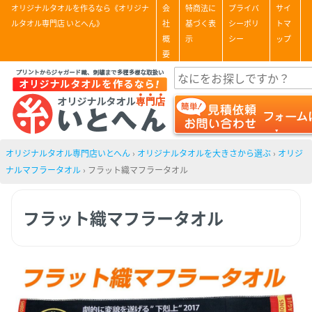
オリジナルタオルを作るなら《オリジナ
会
特商法に
プライバ
サイ
ルタオル専門店 いとへん》
社
基づく表
シーポリ
トマ
概
示
シー
ップ
要
オリジナルタオル専門店いとへん
›
オリジナルタオルを大きさから選ぶ
›
オリジ
ナルマフラータオル
›
フラット織マフラータオル
フラット織マフラータオル