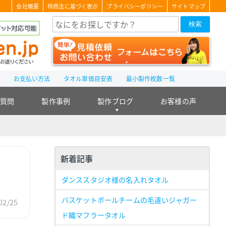
会社概要
特商法に基づく表示
プライバシーポリシー
サイトマップ
検索
て
お支払い方法
タオル単価目安表
最小製作枚数一覧
る質問
製作事例
製作ブログ
お客様の声
新着記事
ダンススタジオ様の名入れタオル
バスケットボールチームの毛違いジャガー
02/25
ド織マフラータオル