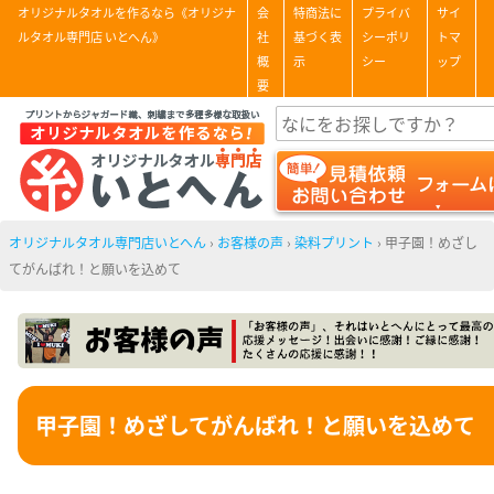
オリジナルタオルを作るなら《オリジナ
会
特商法に
プライバ
サイ
ルタオル専門店 いとへん》
社
基づく表
シーポリ
トマ
概
示
シー
ップ
要
オリジナルタオル専門店いとへん
›
お客様の声
›
染料プリント
›
甲子園！めざし
てがんばれ！と願いを込めて
甲子園！めざしてがんばれ！と願いを込めて