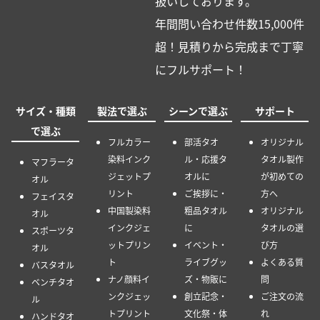
扱いしております。
年間問い合わせ件数15,000件
超！見積りから完成まで丁寧
にフルサポート！
サイズ・種類
製法で選ぶ
シーンで選ぶ
サポート
で選ぶ
フルカラー
部活タオ
オリジナル
染料インク
ル・応援タ
タオル製作
マフラータ
ジェットプ
オルに
が初めての
オル
リント
ご挨拶に・
方へ
フェイスタ
中国製染料
粗品タオル
オリジナル
オル
インクジェ
に
タオルの選
スポーツタ
ットプリン
イベント・
び方
オル
ト
ライブグッ
よくある質
バスタオル
ナノ顔料イ
ズ・物販に
問
ベンチタオ
ンクジェッ
創立記念・
ご注文の流
ル
トプリント
文化祭・体
れ
ハンドタオ