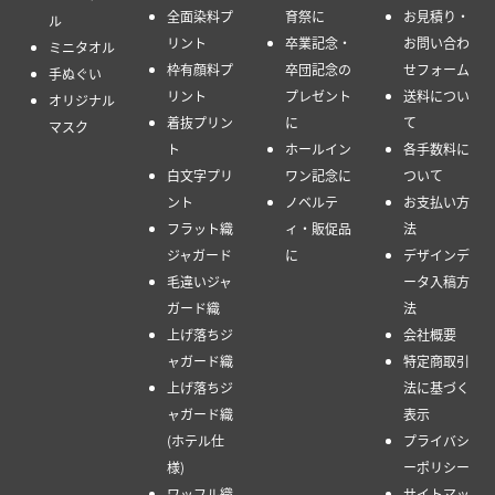
全面染料プ
育祭に
お見積り・
ル
リント
卒業記念・
お問い合わ
ミニタオル
枠有顔料プ
卒団記念の
せフォーム
手ぬぐい
リント
プレゼント
送料につい
オリジナル
着抜プリン
に
て
マスク
ト
ホールイン
各手数料に
白文字プリ
ワン記念に
ついて
ント
ノベルテ
お支払い方
フラット織
ィ・販促品
法
ジャガード
に
デザインデ
毛違いジャ
ータ入稿方
ガード織
法
上げ落ちジ
会社概要
ャガード織
特定商取引
上げ落ちジ
法に基づく
ャガード織
表示
(ホテル仕
プライバシ
様)
ーポリシー
ワッフル織
サイトマッ