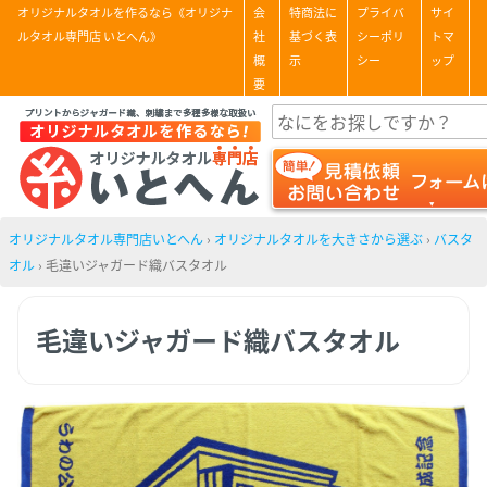
オリジナルタオルを作るなら《オリジナ
会
特商法に
プライバ
サイ
ルタオル専門店 いとへん》
社
基づく表
シーポリ
トマ
概
示
シー
ップ
要
オリジナルタオル専門店いとへん
›
オリジナルタオルを大きさから選ぶ
›
バスタ
オル
›
毛違いジャガード織バスタオル
毛違いジャガード織バスタオル