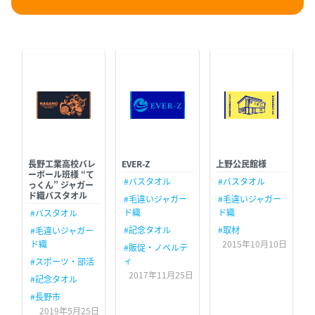
長野工業高校バレ
EVER-Z
上野公民館様
ーボール班様 “て
#バスタオル
#バスタオル
っくん” ジャガー
ド織バスタオル
#毛違いジャガー
#毛違いジャガー
ド織
ド織
#バスタオル
#記念タオル
#取材
#毛違いジャガー
ド織
2015年10月10日
#販促・ノベルテ
ィ
#スポーツ・部活
2017年11月25日
#記念タオル
#長野市
2019年5月25日