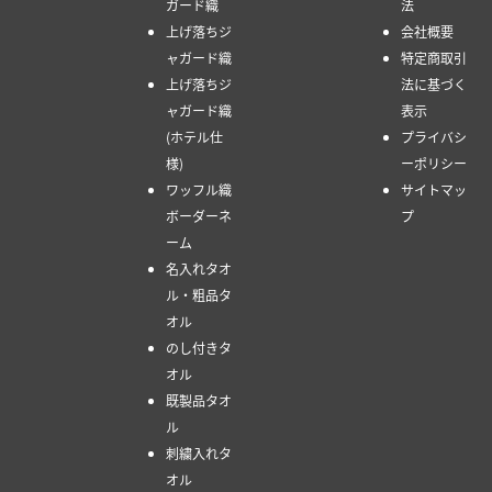
ガード織
法
上げ落ちジ
会社概要
ャガード織
特定商取引
上げ落ちジ
法に基づく
ャガード織
表示
(ホテル仕
プライバシ
様)
ーポリシー
ワッフル織
サイトマッ
ボーダーネ
プ
ーム
名入れタオ
ル・粗品タ
オル
のし付きタ
オル
既製品タオ
ル
刺繍入れタ
オル