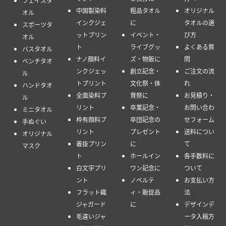
フェイスタ
中国製染料
粗品タオル
オリジナル
オル
インクジェ
に
タオルの選
スポーツタ
ットプリン
イベント・
び方
オル
ト
ライブグッ
よくある質
バスタオル
ナノ顔料イ
ズ・物販に
問
ベンチタオ
ンクジェッ
創立記念・
ご注文の流
ル
トプリント
文化祭・体
れ
ハンドタオ
全面染料プ
育祭に
お見積り・
ル
リント
卒業記念・
お問い合わ
ミニタオル
枠有顔料プ
卒団記念の
せフォーム
手ぬぐい
リント
プレゼント
送料につい
オリジナル
着抜プリン
に
て
マスク
ト
ホールイン
各手数料に
白文字プリ
ワン記念に
ついて
ント
ノベルテ
お支払い方
フラット織
ィ・販促品
法
ジャガード
に
デザインデ
毛違いジャ
ータ入稿方