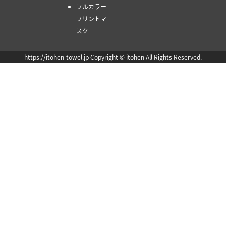
フルカラー
プリントマ
スク
https://itohen-towel.jp Copyright © itohen All Rights Reserved.