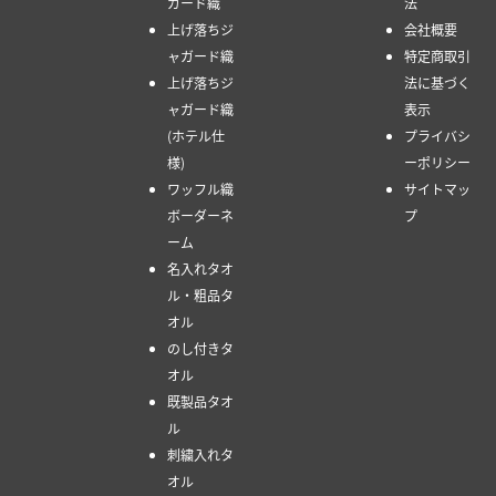
ガード織
法
上げ落ちジ
会社概要
ャガード織
特定商取引
上げ落ちジ
法に基づく
ャガード織
表示
(ホテル仕
プライバシ
様)
ーポリシー
ワッフル織
サイトマッ
ボーダーネ
プ
ーム
名入れタオ
ル・粗品タ
オル
のし付きタ
オル
既製品タオ
ル
刺繍入れタ
オル