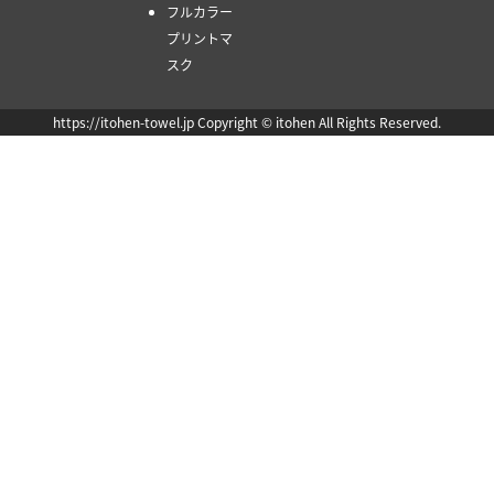
フルカラー
プリントマ
スク
https://itohen-towel.jp Copyright © itohen All Rights Reserved.