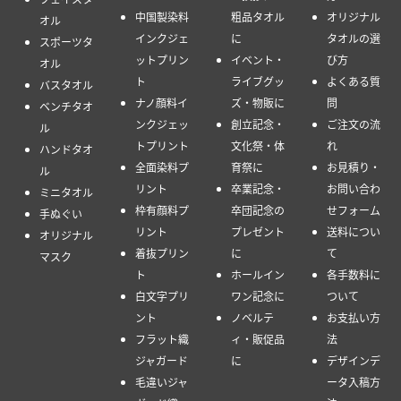
中国製染料
粗品タオル
オリジナル
オル
インクジェ
に
タオルの選
スポーツタ
ットプリン
イベント・
び方
オル
ト
ライブグッ
よくある質
バスタオル
ナノ顔料イ
ズ・物販に
問
ベンチタオ
ンクジェッ
創立記念・
ご注文の流
ル
トプリント
文化祭・体
れ
ハンドタオ
全面染料プ
育祭に
お見積り・
ル
リント
卒業記念・
お問い合わ
ミニタオル
枠有顔料プ
卒団記念の
せフォーム
手ぬぐい
リント
プレゼント
送料につい
オリジナル
着抜プリン
に
て
マスク
ト
ホールイン
各手数料に
白文字プリ
ワン記念に
ついて
ント
ノベルテ
お支払い方
フラット織
ィ・販促品
法
ジャガード
に
デザインデ
毛違いジャ
ータ入稿方