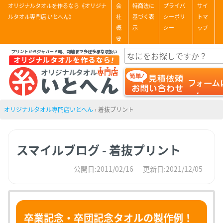
オリジナルタオルを作るなら《オリジナ
会
特商法に
プライバ
サイ
ルタオル専門店 いとへん》
社
基づく表
シーポリ
トマ
概
示
シー
ップ
要
オリジナルタオル専門店いとへん
›
着抜プリント
スマイルブログ - 着抜プリント
公開日:2011/02/16
更新日:2021/12/05
卒業記念・卒団記念タオルの製作例！