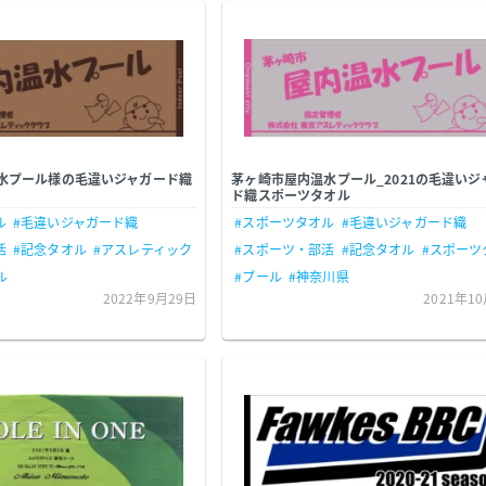
水プール様の毛違いジャガード織
茅ヶ崎市屋内温水プール_2021の毛違いジ
ド織スポーツタオル
ル
#毛違いジャガード織
#スポーツタオル
#毛違いジャガード織
活
#記念タオル
#アスレティック
#スポーツ・部活
#記念タオル
#スポーツ
ル
#プール
#神奈川県
2022年9月29日
2021年1