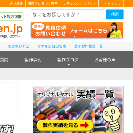
会社概要
特商法に基づく表示
プライバシーポリシー
サイトマップ
検索
て
お支払い方法
タオル単価目安表
最小製作枚数一覧
る質問
製作事例
製作ブログ
お客様の声