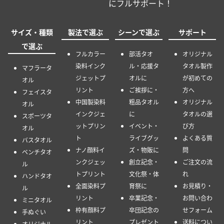
にフルサポート！
サイズ・種類
製法で選ぶ
シーンで選ぶ
サポート
で選ぶ
フルカラー
部活タオ
オリジナル
染料インク
ル・応援タ
タオル製作
マフラータ
ジェットプ
オルに
が初めての
オル
リント
ご挨拶に・
方へ
フェイスタ
中国製染料
粗品タオル
オリジナル
オル
インクジェ
に
タオルの選
スポーツタ
ットプリン
イベント・
び方
オル
ト
ライブグッ
よくある質
バスタオル
ナノ顔料イ
ズ・物販に
問
ベンチタオ
ンクジェッ
創立記念・
ご注文の流
ル
トプリント
文化祭・体
れ
ハンドタオ
全面染料プ
育祭に
お見積り・
ル
リント
卒業記念・
お問い合わ
ミニタオル
枠有顔料プ
卒団記念の
せフォーム
手ぬぐい
リント
プレゼント
送料につい
オリジナル