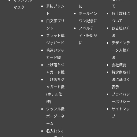
着抜プリン
に
て
マスク
ト
ホールイン
各手数料に
白文字プリ
ワン記念に
ついて
ント
ノベルテ
お支払い方
フラット織
ィ・販促品
法
ジャガード
に
デザインデ
毛違いジャ
ータ入稿方
ガード織
法
上げ落ちジ
会社概要
ャガード織
特定商取引
上げ落ちジ
法に基づく
ャガード織
表示
(ホテル仕
プライバシ
様)
ーポリシー
ワッフル織
サイトマッ
ボーダーネ
プ
ーム
名入れタオ