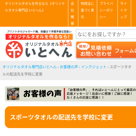
オリジナルタオルを作るなら《オリジナ
会
特商法に
プライバ
サイ
ルタオル専門店 いとへん》
社
基づく表
シーポリ
トマ
概
示
シー
ップ
要
オリジナルタオル専門店いとへん
›
お客様の声
›
インクジェット
›
スポーツタオ
ルの配送先を学校に変更
スポーツタオルの配送先を学校に変更