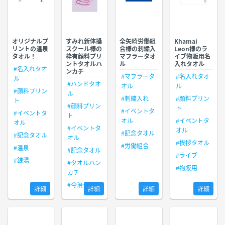
オリジナルプ
すみれ新体操
全矢崎労働組
Khamai
リントの温泉
スクール様の
合様の刺繍入
Leon様のラ
タオル！
枠有顔料プリ
マフラータオ
イブ物販用名
ントタオルハ
ル
入れタオル
#名入れタオ
ンカチ
#マフラータ
#名入れタオ
ル
#ハンドタオ
オル
ル
#顔料プリン
ル
#刺繍入れ
#顔料プリン
ト
#顔料プリン
ト
#イベントタ
#イベントタ
ト
オル
#イベントタ
オル
#イベントタ
オル
#記念タオル
#記念タオル
オル
#挨拶タオル
#労働組合
#温泉
#記念タオル
#ライブ
#銭湯
#タオルハン
#物販用
カチ
#今治タオル
詳細
詳細
詳細
詳細