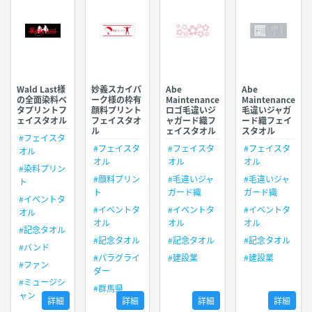
Wald Last様
妙義スカイパ
Abe
Abe
の全面染料ベ
ーク様の枠有
Maintenance
Maintenance
タプリントフ
顔料プリント
ロゴ毛違いジ
毛違いジャガ
ェイスタオル
フェイスタオ
ャガード織フ
ード織フェイ
ル
ェイスタオル
スタオル
#フェイスタ
#フェイスタ
#フェイスタ
#フェイスタ
オル
オル
オル
オル
#染料プリン
#顔料プリン
#毛違いジャ
#毛違いジャ
ト
ト
ガード織
ガード織
#イベントタ
#イベントタ
#イベントタ
#イベントタ
オル
オル
オル
オル
#記念タオル
#記念タオル
#記念タオル
#記念タオル
#バンド
#パラグライ
#建設業
#建設業
#ファン
ダー
#ミュージシ
#群馬県
ャン
詳細
詳細
詳細
詳細