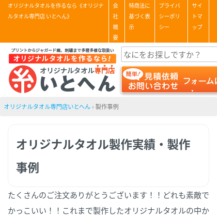
オリジナルタオルを作るなら《オリジナ
会
特商法に
プライバ
サイ
ルタオル専門店 いとへん》
社
基づく表
シーポリ
トマ
概
示
シー
ップ
要
オリジナルタオル専門店いとへん
›
製作事例
オリジナルタオル製作実績・製作
事例
たくさんのご注文ありがとうございます！！どれも素敵で
かっこいい！！これまで製作したオリジナルタオルの中か