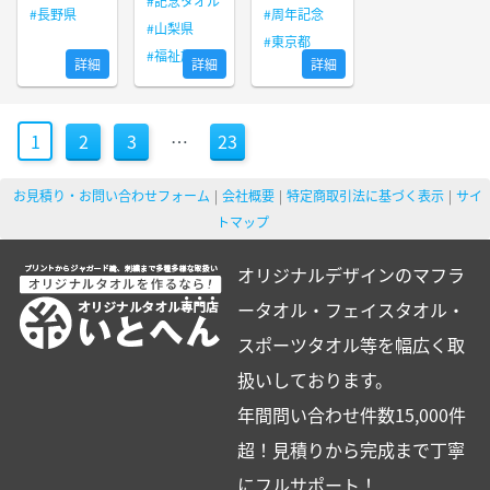
#記念タオル
#長野県
#周年記念
#山梨県
#東京都
#福祉施設
詳細
詳細
詳細
1
2
3
…
23
お見積り・お問い合わせフォーム
会社概要
特定商取引法に基づく表示
サイ
トマップ
オリジナルデザインのマフラ
ータオル・フェイスタオル・
スポーツタオル等を幅広く取
扱いしております。
年間問い合わせ件数15,000件
超！見積りから完成まで丁寧
にフルサポート！