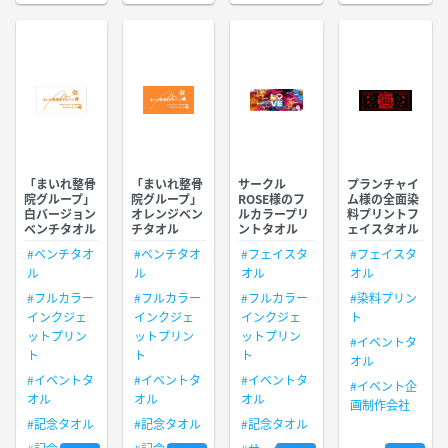
「まいれ整骨
「まいれ整骨
サークル
プランチャイ
院グループ」
院グループ」
ROSE様のフ
ム様の全面染
白バージョン
オレンジベン
ルカラープリ
料プリントフ
ベンチタオル
チタオル
ントタオル
ェイスタオル
#ベンチタオ
#ベンチタオ
#フェイスタ
#フェイスタ
ル
ル
オル
オル
#フルカラー
#フルカラー
#フルカラー
#染料プリン
インクジェ
インクジェ
インクジェ
ト
ットプリン
ットプリン
ットプリン
#イベントタ
ト
ト
ト
オル
#イベントタ
#イベントタ
#イベントタ
#イベント企
オル
オル
オル
画制作会社
#記念タオル
#記念タオル
#記念タオル