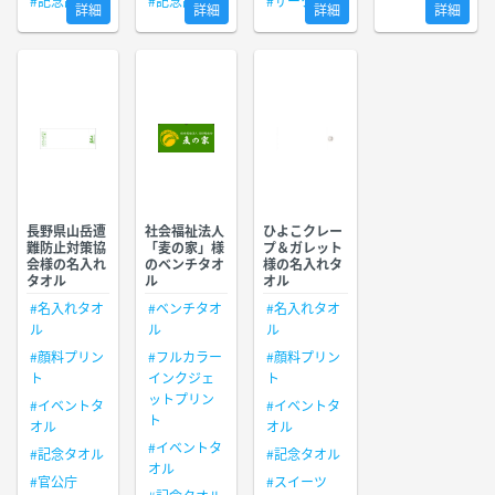
#記念品
#記念品
#サークル
詳細
詳細
詳細
詳細
長野県山岳遭
社会福祉法人
ひよこクレー
難防止対策協
「麦の家」様
プ＆ガレット
会様の名入れ
のベンチタオ
様の名入れタ
タオル
ル
オル
#名入れタオ
#ベンチタオ
#名入れタオ
ル
ル
ル
#顔料プリン
#フルカラー
#顔料プリン
ト
インクジェ
ト
ットプリン
#イベントタ
#イベントタ
ト
オル
オル
#イベントタ
#記念タオル
#記念タオル
オル
#官公庁
#スイーツ