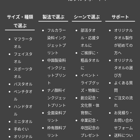
サイズ・種類
製法で選ぶ
シーンで選ぶ
サポート
で選ぶ
フルカラー
部活タオ
オリジナル
染料インク
ル・応援タ
タオル製作
マフラータ
ジェットプ
オルに
が初めての
オル
リント
ご挨拶に・
方へ
フェイスタ
中国製染料
粗品タオル
オリジナル
オル
インクジェ
に
タオルの選
スポーツタ
ットプリン
イベント・
び方
オル
ト
ライブグッ
よくある質
バスタオル
ナノ顔料イ
ズ・物販に
問
ベンチタオ
ンクジェッ
創立記念・
ご注文の流
ル
トプリント
文化祭・体
れ
ハンドタオ
全面染料プ
育祭に
お見積り・
ル
リント
卒業記念・
お問い合わ
ミニタオル
枠有顔料プ
卒団記念の
せフォーム
手ぬぐい
リント
プレゼント
送料につい
オリジナル