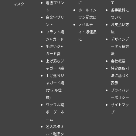
着抜プリン
に
て
マスク
ト
ホールイン
各手数料に
白文字プリ
ワン記念に
ついて
ント
ノベルテ
お支払い方
フラット織
ィ・販促品
法
ジャガード
に
デザインデ
毛違いジャ
ータ入稿方
ガード織
法
上げ落ちジ
会社概要
ャガード織
特定商取引
上げ落ちジ
法に基づく
ャガード織
表示
(ホテル仕
プライバシ
様)
ーポリシー
ワッフル織
サイトマッ
ボーダーネ
プ
ーム
名入れタオ
ル・粗品タ