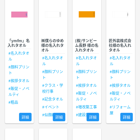
「ymfm」名
㈱僕らのゆめ
(株)サンビー
匠外装株式会
入れタオル
様の名入れタ
ム長野 様の名
社様の名入れ
オル
入れタオル
タオル
#名入れタオ
#名入れタオ
#名入れタオ
#名入れタオ
ル
ル
ル
ル
#顔料プリン
#顔料プリン
#顔料プリン
#顔料プリン
ト
ト
ト
ト
#挨拶タオル
#クラス・学
#挨拶タオル
#挨拶タオル
#販促・ノベ
校行事
#販促・ノベ
#販促・ノベ
ルティ
#記念タオル
ルティ
ルティ
#粗品
#イベント
#増改築工事
#リフォーム
屋
#似顔絵
#建設業
詳細
詳細
詳細
詳細