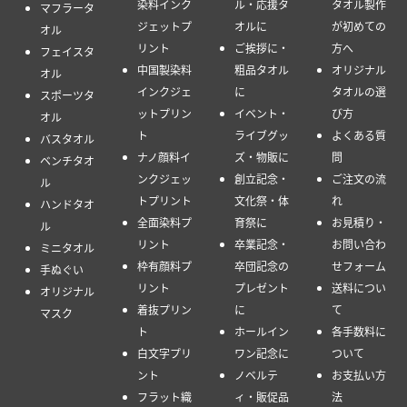
染料インク
ル・応援タ
タオル製作
マフラータ
ジェットプ
オルに
が初めての
オル
リント
ご挨拶に・
方へ
フェイスタ
中国製染料
粗品タオル
オリジナル
オル
インクジェ
に
タオルの選
スポーツタ
ットプリン
イベント・
び方
オル
ト
ライブグッ
よくある質
バスタオル
ナノ顔料イ
ズ・物販に
問
ベンチタオ
ンクジェッ
創立記念・
ご注文の流
ル
トプリント
文化祭・体
れ
ハンドタオ
全面染料プ
育祭に
お見積り・
ル
リント
卒業記念・
お問い合わ
ミニタオル
枠有顔料プ
卒団記念の
せフォーム
手ぬぐい
リント
プレゼント
送料につい
オリジナル
着抜プリン
に
て
マスク
ト
ホールイン
各手数料に
白文字プリ
ワン記念に
ついて
ント
ノベルテ
お支払い方
フラット織
ィ・販促品
法