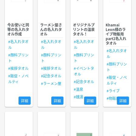
今お使いと同
ラーメン屋さ
オリジナルプ
Khamai
等の名入れタ
んの名入れタ
リントの温泉
Leon様のラ
オル作成
オル
タオル！
イブ物販用
part2名入れ
#名入れタオ
#名入れタオ
#名入れタオ
タオル
ル
ル
ル
#名入れタオ
#顔料プリン
#顔料プリン
#顔料プリン
ル
ト
ト
ト
#顔料プリン
#挨拶タオル
#挨拶タオル
#イベントタ
ト
オル
#販促・ノベ
#記念タオル
#販促・ノベ
ルティ
#記念タオル
ルティ
#ラーメン屋
#温泉
#ライブ
#銭湯
#物販用
詳細
詳細
詳細
詳細