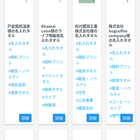
戸倉国民温泉
Khamai
松代建設工業
株式会社
様の名入れタ
Leon様のラ
株式会社様の
hugcoffee
オル
イブ物販用名
名入れタオル
company様
入れタオル
の名入れタオ
#名入れタオ
#名入れタオ
ル
#名入れタオ
ル
ル
#名入れタオ
ル
#顔料プリン
#顔料プリン
ル
#顔料プリン
ト
ト
#顔料プリン
ト
#販促・ノベ
#挨拶タオル
ト
#イベントタ
ルティ
#販促・ノベ
#挨拶タオル
オル
#国民温泉
ルティ
#販促・ノベ
#挨拶タオル
#温泉タオル
#住宅
ルティ
#ライブ
#公共事業
#コーヒーシ
#物販用
ョップ
#建設会社
#専門店
詳細
詳細
詳細
詳細