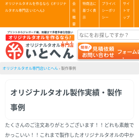
オリジナルタオルを作るなら《オリジナ
会
特商法に
プライバ
サイ
ルタオル専門店 いとへん》
社
基づく表
シーポリ
トマ
概
示
シー
ップ
要
オリジナルタオル専門店いとへん
›
製作事例
オリジナルタオル製作実績・製作
事例
たくさんのご注文ありがとうございます！！どれも素敵で
かっこいい！！これまで製作したオリジナルタオルの中か