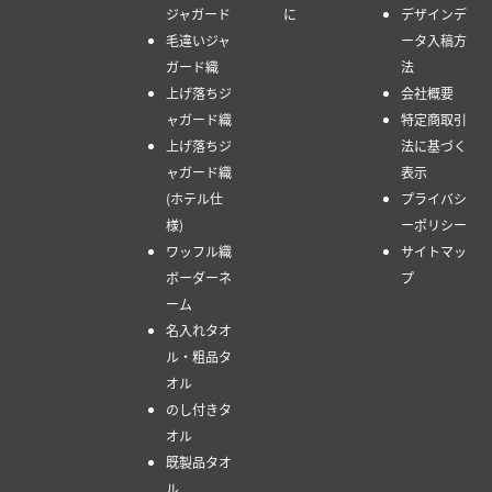
ジャガード
に
デザインデ
毛違いジャ
ータ入稿方
ガード織
法
上げ落ちジ
会社概要
ャガード織
特定商取引
上げ落ちジ
法に基づく
ャガード織
表示
(ホテル仕
プライバシ
様)
ーポリシー
ワッフル織
サイトマッ
ボーダーネ
プ
ーム
名入れタオ
ル・粗品タ
オル
のし付きタ
オル
既製品タオ
ル