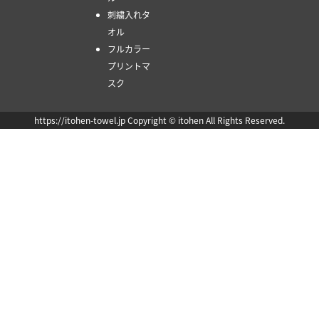
刺繍入れタ
オル
フルカラー
プリントマ
スク
https://itohen-towel.jp Copyright © itohen All Rights Reserved.