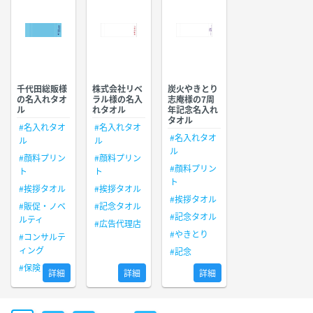
千代田総販様
株式会社リベ
炭火やきとり
の名入れタオ
ラル様の名入
志庵様の7周
ル
れタオル
年記念名入れ
タオル
#名入れタオ
#名入れタオ
#名入れタオ
ル
ル
ル
#顔料プリン
#顔料プリン
#顔料プリン
ト
ト
ト
#挨拶タオル
#挨拶タオル
#挨拶タオル
#販促・ノベ
#記念タオル
#記念タオル
ルティ
#広告代理店
#やきとり
#コンサルテ
ィング
#記念
#保険
詳細
詳細
詳細