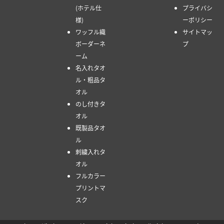
(ホテル仕
プライバシ
様)
ーポリシー
ワッフル織
サイトマッ
ボーダーネ
プ
ーム
名入れタオ
ル・粗品タ
オル
のし付きタ
オル
既製品タオ
ル
刺繍入れタ
オル
フルカラー
プリントマ
スク