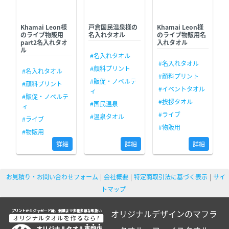
Khamai Leon様
戸倉国民温泉様の
Khamai Leon様
のライブ物販用
名入れタオル
のライブ物販用名
part2名入れタオ
入れタオル
ル
#名入れタオル
#名入れタオル
#顔料プリント
#名入れタオル
#顔料プリント
#販促・ノベルテ
#顔料プリント
#イベントタオル
ィ
#販促・ノベルテ
#挨拶タオル
#国民温泉
ィ
#ライブ
#温泉タオル
#ライブ
#物販用
#物販用
詳細
詳細
詳細
お見積り・お問い合わせフォーム
会社概要
特定商取引法に基づく表示
サイ
トマップ
オリジナルデザインのマフラ