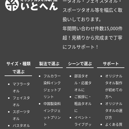
ータオル・フェイスタオル・
スポーツタオル等を幅広く取
扱いしております。
年間問い合わせ件数15,000件
超！見積りから完成まで丁寧
にフルサポート！
サイズ・種類
製法で選ぶ
シーンで選ぶ
サポート
で選ぶ
フルカラー
部活タオ
オリジナル
染料インク
ル・応援タ
タオル製作
マフラータ
ジェットプ
オルに
が初めての
オル
リント
ご挨拶に・
方へ
フェイスタ
中国製染料
粗品タオル
オリジナル
オル
インクジェ
に
タオルの選
スポーツタ
ットプリン
イベント・
び方
オル
ト
ライブグッ
よくある質
バスタオル