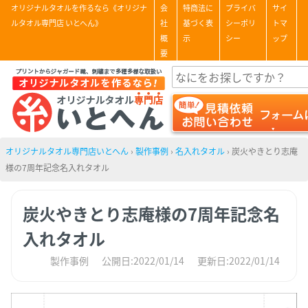
オリジナルタオルを作るなら《オリジナ
会
特商法に
プライバ
サイ
ルタオル専門店 いとへん》
社
基づく表
シーポリ
トマ
概
示
シー
ップ
要
オリジナルタオル専門店いとへん
›
製作事例
›
名入れタオル
›
炭火やきとり志庵
様の7周年記念名入れタオル
炭火やきとり志庵様の7周年記念名
入れタオル
製作事例
公開日:2022/01/14
更新日:2022/01/14