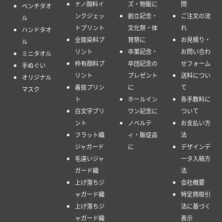
ナノ顔料イ
ズ・物販に
問
ベンチタオ
ンクジェッ
創立記念・
ご注文の流
ル
トプリント
文化祭・体
れ
ハンドタオ
全面染料プ
育祭に
お見積り・
ル
リント
卒業記念・
お問い合わ
ミニタオル
枠有顔料プ
卒団記念の
せフォーム
手ぬぐい
リント
プレゼント
送料につい
オリジナル
着抜プリン
に
て
マスク
ト
ホールイン
各手数料に
白文字プリ
ワン記念に
ついて
ント
ノベルテ
お支払い方
フラット織
ィ・販促品
法
ジャガード
に
デザインデ
毛違いジャ
ータ入稿方
ガード織
法
上げ落ちジ
会社概要
ャガード織
特定商取引
上げ落ちジ
法に基づく
ャガード織
表示