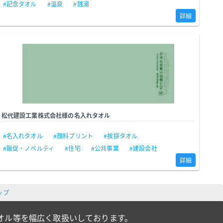
#記念タオル
#温泉
#銭湯
詳細
松代建設工業株式会社様の名入れタオル
#名入れタオル
#顔料プリント
#挨拶タオル
#販促・ノベルティ
#住宅
#公共事業
#建設会社
詳細
ップ
オル等を幅広く取扱いしております。