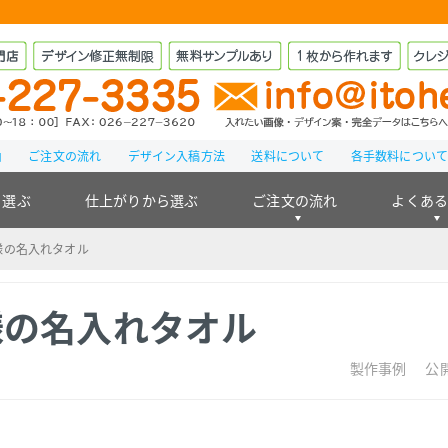
由
ご注文の流れ
デザイン入稿方法
送料について
各手数料につい
ら選ぶ
仕上がりから選ぶ
ご注文の流れ
よくあ
様の名入れタオル
様の名入れタオル
製作事例
公開