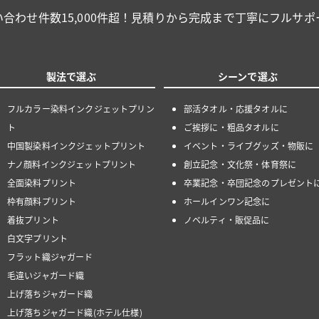
い合わせ件数15,000件超！見積りから完成まで丁寧にフルサポ
製法で選ぶ
シーンで選ぶ
フルカラー染料インクジェットプリン
部活タオル・応援タオルに
ト
ご挨拶に・粗品タオルに
中国製染料インクジェットプリント
イベント・ライブグッズ・物販に
ナノ顔料インクジェットプリント
創立記念・文化祭・体育祭に
全面染料プリント
卒業記念・卒団記念のプレゼント
枠有顔料プリント
ホールインワン記念に
着抜プリント
ノベルティ・販促品に
白文字プリント
フラット織ジャガード
毛違いジャガード織
上げ落ちジャガード織
上げ落ちジャガード織(ホテル仕様)