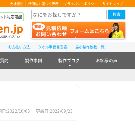
会社概要
特商法に基づく表示
プライバシーポリシー
サイトマップ
検索
て
お支払い方法
タオル単価目安表
最小製作枚数一覧
る質問
製作事例
製作ブログ
お客様の声
日:2022/10/08
更新日:2022/09/23