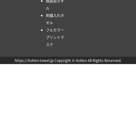
既製品タオ
ル
刺繍入れタ
オル
フルカラー
プリントマ
スク
https://itohen-towel.jp Copyright © itohen All Rights Reserved.