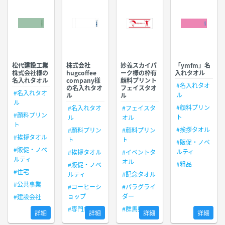
松代建設工業
株式会社
妙義スカイパ
「ymfm」名
株式会社様の
hugcoffee
ーク様の枠有
入れタオル
名入れタオル
company様
顔料プリント
#名入れタオ
の名入れタオ
フェイスタオ
#名入れタオ
ル
ル
ル
ル
#顔料プリン
#名入れタオ
#フェイスタ
#顔料プリン
ト
ル
オル
ト
#挨拶タオル
#顔料プリン
#顔料プリン
#挨拶タオル
ト
ト
#販促・ノベ
#販促・ノベ
ルティ
#挨拶タオル
#イベントタ
ルティ
オル
#粗品
#販促・ノベ
#住宅
ルティ
#記念タオル
#公共事業
#コーヒーシ
#パラグライ
ョップ
ダー
#建設会社
#専門店
#群馬県
詳細
詳細
詳細
詳細