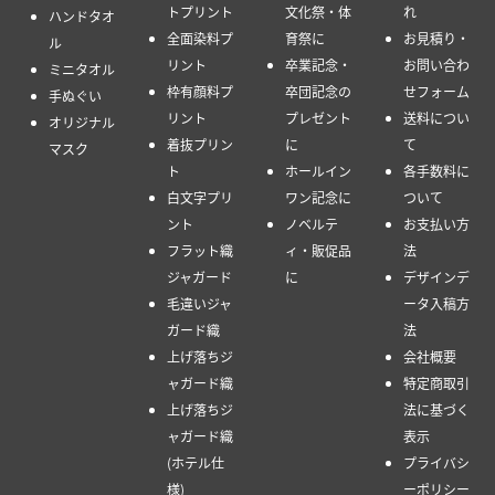
トプリント
文化祭・体
れ
ハンドタオ
全面染料プ
育祭に
お見積り・
ル
リント
卒業記念・
お問い合わ
ミニタオル
枠有顔料プ
卒団記念の
せフォーム
手ぬぐい
リント
プレゼント
送料につい
オリジナル
着抜プリン
に
て
マスク
ト
ホールイン
各手数料に
白文字プリ
ワン記念に
ついて
ント
ノベルテ
お支払い方
フラット織
ィ・販促品
法
ジャガード
に
デザインデ
毛違いジャ
ータ入稿方
ガード織
法
上げ落ちジ
会社概要
ャガード織
特定商取引
上げ落ちジ
法に基づく
ャガード織
表示
(ホテル仕
プライバシ
様)
ーポリシー