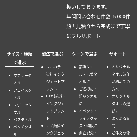
扱いしております。
年間問い合わせ件数15,000件
超！見積りから完成まで丁寧
にフルサポート！
サイズ・種類
製法で選ぶ
シーンで選ぶ
サポート
で選ぶ
フルカラー
部活タオ
オリジナル
染料インク
ル・応援タ
タオル製作
マフラータ
ジェットプ
オルに
が初めての
オル
リント
ご挨拶に・
方へ
フェイスタ
中国製染料
粗品タオル
オリジナル
オル
インクジェ
に
タオルの選
スポーツタ
ットプリン
イベント・
び方
オル
ト
ライブグッ
よくある質
バスタオル
ナノ顔料イ
ズ・物販に
問
ベンチタオ
ンクジェッ
創立記念・
ご注文の流
ル