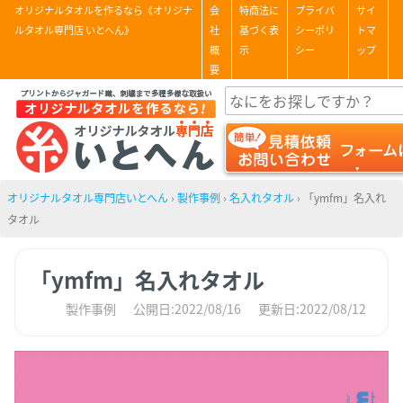
オリジナルタオルを作るなら《オリジナ
会
特商法に
プライバ
サイ
ルタオル専門店 いとへん》
社
基づく表
シーポリ
トマ
概
示
シー
ップ
要
オリジナルタオル専門店いとへん
›
製作事例
›
名入れタオル
›
「ymfm」名入れ
タオル
「ymfm」名入れタオル
製作事例
公開日:2022/08/16
更新日:2022/08/12