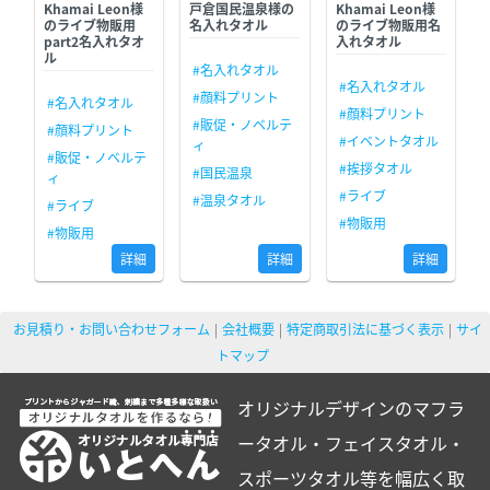
Khamai Leon様
戸倉国民温泉様の
Khamai Leon様
のライブ物販用
名入れタオル
のライブ物販用名
part2名入れタオ
入れタオル
ル
#名入れタオル
#名入れタオル
#顔料プリント
#名入れタオル
#顔料プリント
#販促・ノベルテ
#顔料プリント
#イベントタオル
ィ
#販促・ノベルテ
#挨拶タオル
#国民温泉
ィ
#ライブ
#温泉タオル
#ライブ
#物販用
#物販用
詳細
詳細
詳細
お見積り・お問い合わせフォーム
会社概要
特定商取引法に基づく表示
サイ
トマップ
オリジナルデザインのマフラ
ータオル・フェイスタオル・
スポーツタオル等を幅広く取