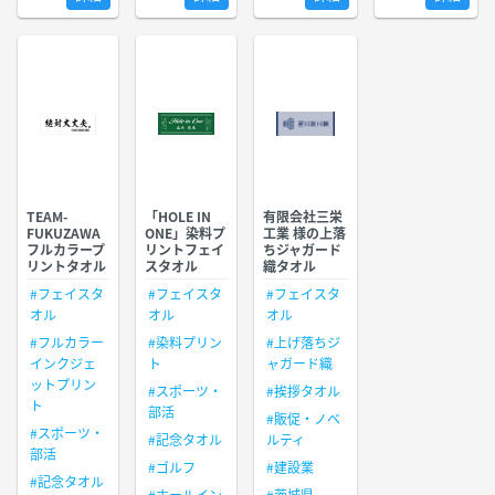
TEAM-
「HOLE IN
有限会社三栄
FUKUZAWA
ONE」染料プ
工業 様の上落
フルカラープ
リントフェイ
ちジャガード
リントタオル
スタオル
織タオル
#フェイスタ
#フェイスタ
#フェイスタ
オル
オル
オル
#フルカラー
#染料プリン
#上げ落ちジ
インクジェ
ト
ャガード織
ットプリン
#スポーツ・
#挨拶タオル
ト
部活
#販促・ノベ
#スポーツ・
#記念タオル
ルティ
部活
#ゴルフ
#建設業
#記念タオル
#ホールイン
#茨城県