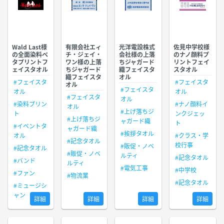
Wald Last様
有限会社エィ
光洋電設株式
佐見中学校様
の全面染料ベ
チ・ジェイ・
会社様の上落
のナノ顔料プ
タプリントフ
ワン様の上落
ちジャガード
リントフェイ
ェイスタオル
ちジャガード
織フェイスタ
スタオル
織フェイスタ
オル
#フェイスタ
#フェイスタ
オル
#フェイスタ
オル
オル
#フェイスタ
オル
#染料プリン
#ナノ顔料イ
オル
#上げ落ちジ
ト
ンクジェッ
#上げ落ちジ
ャガード織
ト
#イベントタ
ャガード織
#挨拶タオル
オル
#クラス・学
#記念タオル
校行事
#販促・ノベ
#記念タオル
#販促・ノベ
ルティ
#記念タオル
#バンド
ルティ
#電気工事
#中学校
#ファン
#物流業
#記念タオル
#ミュージシ
ャン
詳細
詳細
詳細
詳細