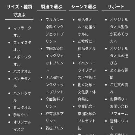
サイズ・種類
製法で選ぶ
シーンで選ぶ
サポート
で選ぶ
フルカラー
部活タオ
オリジナル
染料インク
ル・応援タ
タオル製作
マフラータ
ジェットプ
オルに
が初めての
オル
リント
ご挨拶に・
方へ
フェイスタ
中国製染料
粗品タオル
オリジナル
オル
インクジェ
に
タオルの選
スポーツタ
ットプリン
イベント・
び方
オル
ト
ライブグッ
よくある質
バスタオル
ナノ顔料イ
ズ・物販に
問
ベンチタオ
ンクジェッ
創立記念・
ご注文の流
ル
トプリント
文化祭・体
れ
ハンドタオ
全面染料プ
育祭に
お見積り・
ル
リント
卒業記念・
お問い合わ
ミニタオル
枠有顔料プ
卒団記念の
せフォーム
手ぬぐい
リント
プレゼント
送料につい
オリジナル
着抜プリン
に
て
マスク