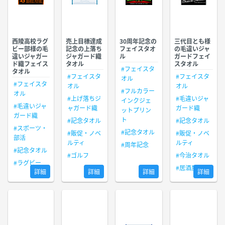
西陵高校ラグ
売上目標達成
30周年記念の
三代目とも様
ビー部様の毛
記念の上落ち
フェイスタオ
の毛違いジャ
違いジャガー
ジャガード織
ル
ガードフェイ
ド織フェイス
タオル
スタオル
#フェイスタ
タオル
#フェイスタ
#フェイスタ
オル
#フェイスタ
オル
オル
#フルカラー
オル
#上げ落ちジ
#毛違いジャ
インクジェ
#毛違いジャ
ャガード織
ガード織
ットプリン
ガード織
ト
#記念タオル
#記念タオル
#スポーツ・
#記念タオル
#販促・ノベ
#販促・ノベ
部活
ルティ
ルティ
#周年記念
#記念タオル
#ゴルフ
#今治タオル
#ラグビー
#居酒屋
詳細
詳細
詳細
詳細