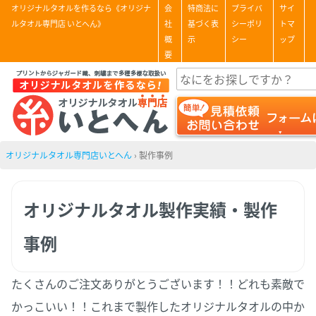
オリジナルタオルを作るなら《オリジナ
会
特商法に
プライバ
サイ
ルタオル専門店 いとへん》
社
基づく表
シーポリ
トマ
概
示
シー
ップ
要
オリジナルタオル専門店いとへん
›
製作事例
オリジナルタオル製作実績・製作
事例
たくさんのご注文ありがとうございます！！どれも素敵で
かっこいい！！これまで製作したオリジナルタオルの中か