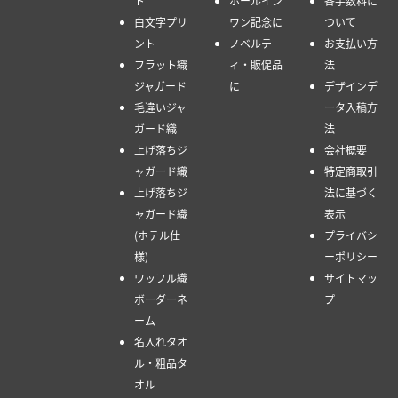
ト
ホールイン
各手数料に
白文字プリ
ワン記念に
ついて
ント
ノベルテ
お支払い方
フラット織
ィ・販促品
法
ジャガード
に
デザインデ
毛違いジャ
ータ入稿方
ガード織
法
上げ落ちジ
会社概要
ャガード織
特定商取引
上げ落ちジ
法に基づく
ャガード織
表示
(ホテル仕
プライバシ
様)
ーポリシー
ワッフル織
サイトマッ
ボーダーネ
プ
ーム
名入れタオ
ル・粗品タ
オル