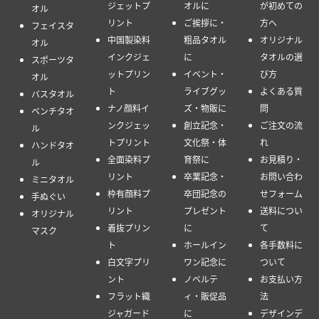
ジェットプ
オルに
が初めての
オル
リント
ご挨拶に・
方へ
フェイスタ
中国製染料
粗品タオル
オリジナル
オル
インクジェ
に
タオルの選
スポーツタ
ットプリン
イベント・
び方
オル
ト
ライブグッ
よくある質
バスタオル
ナノ顔料イ
ズ・物販に
問
ベンチタオ
ンクジェッ
創立記念・
ご注文の流
ル
トプリント
文化祭・体
れ
ハンドタオ
全面染料プ
育祭に
お見積り・
ル
リント
卒業記念・
お問い合わ
ミニタオル
枠有顔料プ
卒団記念の
せフォーム
手ぬぐい
リント
プレゼント
送料につい
オリジナル
着抜プリン
に
て
マスク
ト
ホールイン
各手数料に
白文字プリ
ワン記念に
ついて
ント
ノベルテ
お支払い方
フラット織
ィ・販促品
法
ジャガード
に
デザインデ