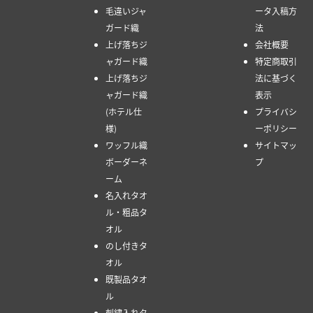
毛違いジャ
ータ入稿方
ガード織
法
上げ落ちジ
会社概要
ャガード織
特定商取引
上げ落ちジ
法に基づく
ャガード織
表示
(ホテル仕
プライバシ
様)
ーポリシー
ワッフル織
サイトマッ
ボーダーネ
プ
ーム
名入れタオ
ル・粗品タ
オル
のし付きタ
オル
既製品タオ
ル
刺繍入れタ