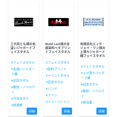
三代目とも様の毛
Wald Last様の全
有限会社エィチ・
違いジャガードフ
面染料ベタプリン
ジェイ・ワン様の
ェイスタオル
トフェイスタオル
上落ちジャガード
織フェイスタオル
#フェイスタオル
#フェイスタオル
#フェイスタオル
#毛違いジャガー
#染料プリント
#上げ落ちジャガ
ド織
#イベントタオル
ード織
#記念タオル
#記念タオル
#記念タオル
#販促・ノベルテ
#バンド
#販促・ノベルテ
ィ
#ファン
ィ
#今治タオル
#ミュージシャン
#物流業
#居酒屋
詳細
詳細
詳細