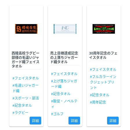
西陵高校ラグビー
売上目標達成記念
30周年記念のフェ
部様の毛違いジャ
の上落ちジャガー
イスタオル
ガード織フェイス
ド織タオル
タオル
#フェイスタオル
#フェイスタオル
#フルカラーイン
#フェイスタオル
#上げ落ちジャガ
クジェットプリ
#毛違いジャガー
ード織
ント
ド織
#記念タオル
#記念タオル
#スポーツ・部活
#販促・ノベルテ
#周年記念
#記念タオル
ィ
#ラグビー
#ゴルフ
詳細
詳細
詳細