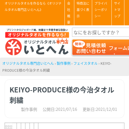
オリジナルタオルを作るなら《オリジナ
会
特商法に
プライバ
サイ
ルタオル専門店 いとへん》
社
基づく表
シーポリ
トマ
概
示
シー
ップ
要
オリジナルタオル専門店いとへん
›
製作事例
›
フェイスタオル
›
KEIYO-
PRODUCE様の今治タオル刺繍
KEIYO-PRODUCE様の今治タオル
刺繍
製作事例
公開日:2021/07/16
更新日:2021/12/01