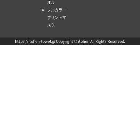
オル
フルカラー
プリントマ
スク
https://itohen-towel.jp Copyright © itohen All Rights Reserved.