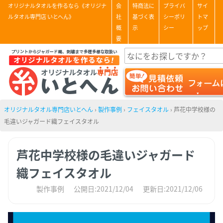
オリジナルタオルを作るなら《オリジナ
会
特商法に
プライバ
サイ
ルタオル専門店 いとへん》
社
基づく表
シーポリ
トマ
概
示
シー
ップ
要
オリジナルタオル専門店いとへん
›
製作事例
›
フェイスタオル
›
芦花中学校様の
毛違いジャガード織フェイスタオル
芦花中学校様の毛違いジャガード
織フェイスタオル
製作事例
公開日:2021/12/04
更新日:2021/12/06