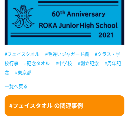
#フェイスタオル
#毛違いジャガード織
#クラス・学
校行事
#記念タオル
#中学校
#創立記念
#周年記
念
#東京都
一覧へ戻る
#フェイスタオル の関連事例