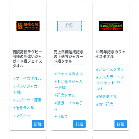
西陵高校ラグビー
売上目標達成記念
30周年記念のフェ
部様の毛違いジャ
の上落ちジャガー
イスタオル
ガード織フェイス
ド織タオル
タオル
#フェイスタオル
#フェイスタオル
#フルカラーイン
#フェイスタオル
#上げ落ちジャガ
クジェットプリ
#毛違いジャガー
ード織
ント
ド織
#記念タオル
#記念タオル
#スポーツ・部活
#販促・ノベルテ
#周年記念
#記念タオル
ィ
#ラグビー
#ゴルフ
詳細
詳細
詳細