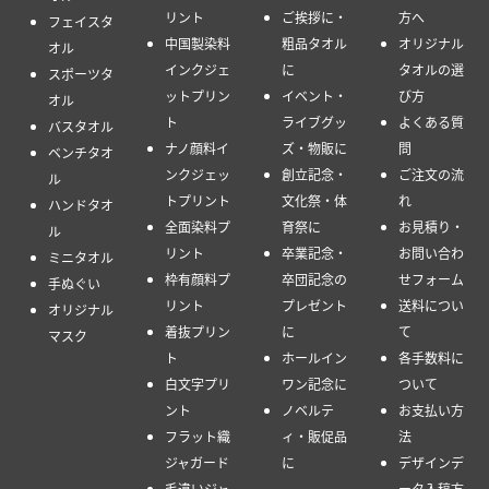
リント
ご挨拶に・
方へ
フェイスタ
中国製染料
粗品タオル
オリジナル
オル
インクジェ
に
タオルの選
スポーツタ
ットプリン
イベント・
び方
オル
ト
ライブグッ
よくある質
バスタオル
ナノ顔料イ
ズ・物販に
問
ベンチタオ
ンクジェッ
創立記念・
ご注文の流
ル
トプリント
文化祭・体
れ
ハンドタオ
全面染料プ
育祭に
お見積り・
ル
リント
卒業記念・
お問い合わ
ミニタオル
枠有顔料プ
卒団記念の
せフォーム
手ぬぐい
リント
プレゼント
送料につい
オリジナル
着抜プリン
に
て
マスク
ト
ホールイン
各手数料に
白文字プリ
ワン記念に
ついて
ント
ノベルテ
お支払い方
フラット織
ィ・販促品
法
ジャガード
に
デザインデ
毛違いジャ
ータ入稿方