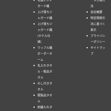
ガード織
法
上げ落ちジ
会社概要
ャガード織
特定商取引
上げ落ちジ
法に基づく
ャガード織
表示
(ホテル仕
プライバシ
様)
ーポリシー
ワッフル織
サイトマッ
ボーダーネ
プ
ーム
名入れタオ
ル・粗品タ
オル
のし付きタ
オル
既製品タオ
ル
刺繍入れタ