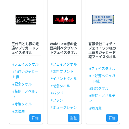
三代目とも様の毛
Wald Last様の全
有限会社エィチ・
違いジャガードフ
面染料ベタプリン
ジェイ・ワン様の
ェイスタオル
トフェイスタオル
上落ちジャガード
織フェイスタオル
#フェイスタオル
#フェイスタオル
#フェイスタオル
#毛違いジャガー
#染料プリント
#上げ落ちジャガ
ド織
#イベントタオル
ード織
#記念タオル
#記念タオル
#記念タオル
#販促・ノベルテ
#バンド
#販促・ノベルテ
ィ
#ファン
ィ
#今治タオル
#ミュージシャン
#物流業
#居酒屋
詳細
詳細
詳細