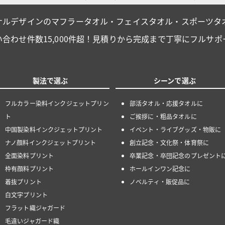
ナルデザインのマフラータオル・フェイスタオル・スポーツタ
い合わせ件数15,000件超！見積りから完成まで丁寧にフルサポ
製法で選ぶ
シーンで選ぶ
フルカラー染料インクジェットプリン
部活タオル・応援タオルに
ト
ご挨拶に・粗品タオルに
中国製染料インクジェットプリント
イベント・ライブグッズ・物販に
ナノ顔料インクジェットプリント
創立記念・文化祭・体育祭に
全面染料プリント
卒業記念・卒団記念のプレゼント
枠有顔料プリント
ホールインワン記念に
着抜プリント
ノベルティ・販促品に
白文字プリント
フラット織ジャガード
毛違いジャガード織