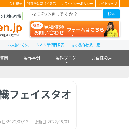
会社概要
特商法に基づく表示
プライバシーポリシー
サイトマップ
検索
て
お支払い方法
タオル単価目安表
最小製作枚数一覧
る質問
製作事例
製作ブログ
お客様の声
ド織フェイスタオ
日:2022/07/13
更新日:2022/08/01