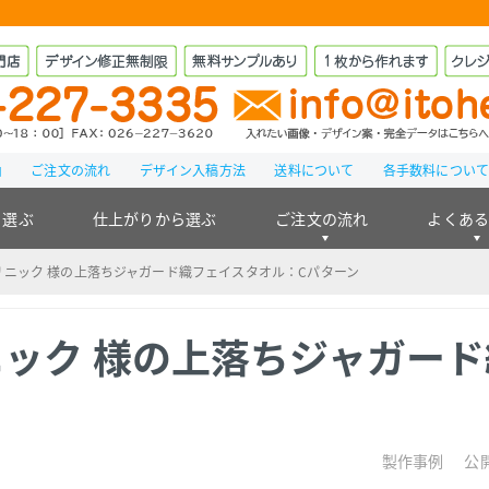
由
ご注文の流れ
デザイン入稿方法
送料について
各手数料につい
ら選ぶ
仕上がりから選ぶ
ご注文の流れ
よくあ
ニック 様の上落ちジャガード織フェイスタオル：Cパターン
ック 様の上落ちジャガー
製作事例
公開