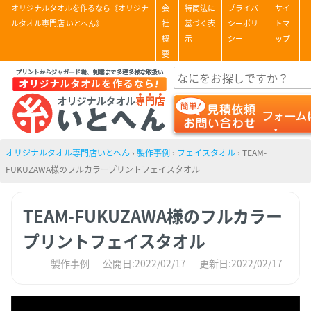
オリジナルタオルを作るなら《オリジナ
会
特商法に
プライバ
サイ
ルタオル専門店 いとへん》
社
基づく表
シーポリ
トマ
概
示
シー
ップ
要
オリジナルタオル専門店いとへん
›
製作事例
›
フェイスタオル
›
TEAM-
FUKUZAWA様のフルカラープリントフェイスタオル
TEAM-FUKUZAWA様のフルカラー
プリントフェイスタオル
製作事例
公開日:2022/02/17
更新日:2022/02/17