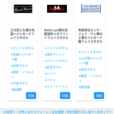
三代目とも様の毛
Wald Last様の全
有限会社エィチ・
違いジャガードフ
面染料ベタプリン
ジェイ・ワン様の
ェイスタオル
トフェイスタオル
上落ちジャガード
織フェイスタオル
#フェイスタオル
#フェイスタオル
#フェイスタオル
#毛違いジャガー
#染料プリント
#上げ落ちジャガ
ド織
#イベントタオル
ード織
#記念タオル
#記念タオル
#記念タオル
#販促・ノベルテ
#バンド
#販促・ノベルテ
ィ
#ファン
ィ
#今治タオル
#ミュージシャン
#物流業
#居酒屋
詳細
詳細
詳細
お見積り・お問い合わせフォーム
会社概要
特定商取引法に基づく表示
サイ