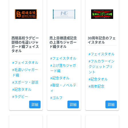
西陵高校ラグビー
売上目標達成記念
30周年記念のフェ
部様の毛違いジャ
の上落ちジャガー
イスタオル
ガード織フェイス
ド織タオル
タオル
#フェイスタオル
#フェイスタオル
#フルカラーイン
#フェイスタオル
#上げ落ちジャガ
クジェットプリ
#毛違いジャガー
ード織
ント
ド織
#記念タオル
#記念タオル
#スポーツ・部活
#販促・ノベルテ
#周年記念
#記念タオル
ィ
#ラグビー
#ゴルフ
詳細
詳細
詳細