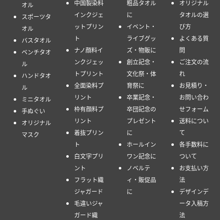
中国製染料
粗品タオル
オリジナル
オル
インクジェ
に
タオルの選
スポーツタ
ットプリン
イベント・
び方
オル
ト
ライブグッ
よくある質
バスタオル
ナノ顔料イ
ズ・物販に
問
ベンチタオ
ンクジェッ
創立記念・
ご注文の流
ル
トプリント
文化祭・体
れ
ハンドタオ
全面染料プ
育祭に
お見積り・
ル
リント
卒業記念・
お問い合わ
ミニタオル
枠有顔料プ
卒団記念の
せフォーム
手ぬぐい
リント
プレゼント
送料につい
オリジナル
着抜プリン
に
て
マスク
ト
ホールイン
各手数料に
白文字プリ
ワン記念に
ついて
ント
ノベルテ
お支払い方
フラット織
ィ・販促品
法
ジャガード
に
デザインデ
毛違いジャ
ータ入稿方
ガード織
法