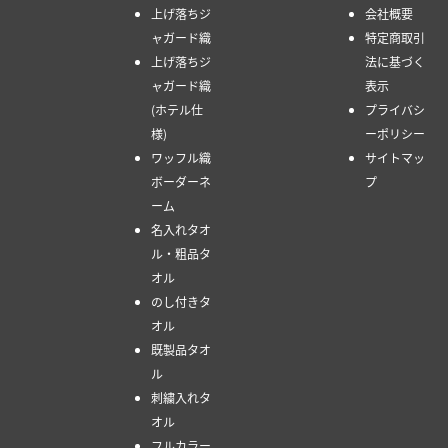
上げ落ちジ
会社概要
ャガード織
特定商取引
上げ落ちジ
法に基づく
ャガード織
表示
(ホテル仕
プライバシ
様)
ーポリシー
ワッフル織
サイトマッ
ボーダーネ
プ
ーム
名入れタオ
ル・粗品タ
オル
のし付きタ
オル
既製品タオ
ル
刺繍入れタ
オル
フルカラー