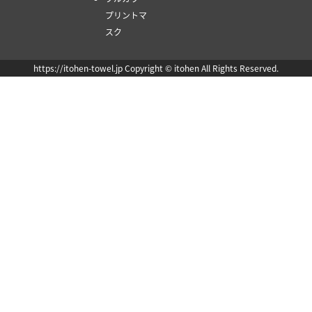
プリントマ
スク
https://itohen-towel.jp Copyright © itohen All Rights Reserved.