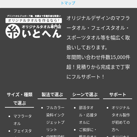
トマップ
オリジナルデザインのマフラ
ータオル・フェイスタオル・
スポーツタオル等を幅広く取
扱いしております。
年間問い合わせ件数15,000件
超！見積りから完成まで丁寧
にフルサポート！
サイズ・種類
製法で選ぶ
シーンで選ぶ
サポート
で選ぶ
フルカラー
部活タオ
オリジナル
染料インク
ル・応援タ
タオル製作
マフラータ
ジェットプ
オルに
が初めての
オル
リント
ご挨拶に・
方へ
フェイスタ
中国製染料
粗品タオル
オリジナル