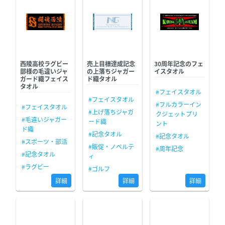
西陵高校ラグビー
売上目標達成記念
30周年記念のフェ
部様の毛違いジャ
の上落ちジャガー
イスタオル
ガード織フェイス
ド織タオル
タオル
#フェイスタオル
#フェイスタオル
#フルカラーイン
#フェイスタオル
#上げ落ちジャガ
クジェットプリ
#毛違いジャガー
ード織
ント
ド織
#記念タオル
#記念タオル
#スポーツ・部活
#販促・ノベルテ
#周年記念
#記念タオル
ィ
#ラグビー
#ゴルフ
詳細
詳細
詳細