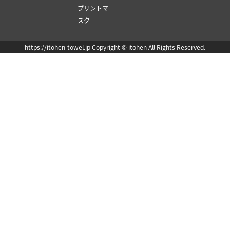
プリントマ
スク
https://itohen-towel.jp Copyright © itohen All Rights Reserved.