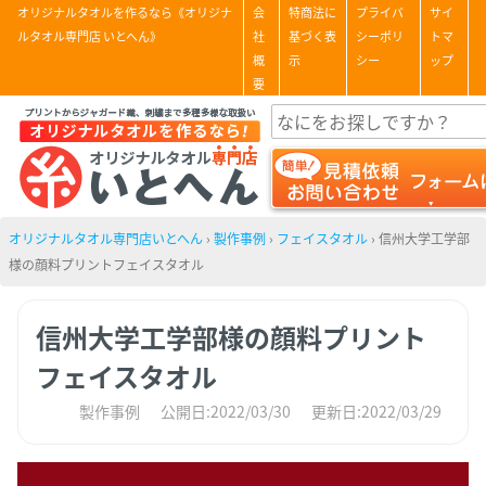
オリジナルタオルを作るなら《オリジナ
会
特商法に
プライバ
サイ
ルタオル専門店 いとへん》
社
基づく表
シーポリ
トマ
概
示
シー
ップ
要
オリジナルタオル専門店いとへん
›
製作事例
›
フェイスタオル
›
信州大学工学部
様の顔料プリントフェイスタオル
信州大学工学部様の顔料プリント
フェイスタオル
製作事例
公開日:2022/03/30
更新日:2022/03/29