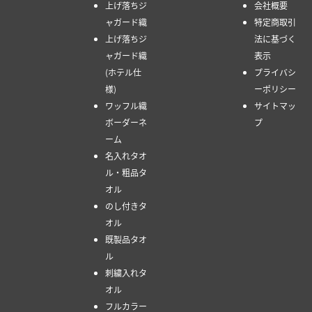
上げ落ちジ
会社概要
ャガード織
特定商取引
上げ落ちジ
法に基づく
ャガード織
表示
(ホテル仕
プライバシ
様)
ーポリシー
ワッフル織
サイトマッ
ボーダーネ
プ
ーム
名入れタオ
ル・粗品タ
オル
のし付きタ
オル
既製品タオ
ル
刺繍入れタ
オル
フルカラー