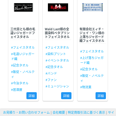
三代目とも様の毛
Wald Last様の全
有限会社エィチ・
違いジャガードフ
面染料ベタプリン
ジェイ・ワン様の
ェイスタオル
トフェイスタオル
上落ちジャガード
織フェイスタオル
#フェイスタオル
#フェイスタオル
#フェイスタオル
#毛違いジャガー
#染料プリント
#上げ落ちジャガ
ド織
#イベントタオル
ード織
#記念タオル
#記念タオル
#記念タオル
#販促・ノベルテ
#バンド
#販促・ノベルテ
ィ
#ファン
ィ
#今治タオル
#ミュージシャン
#物流業
#居酒屋
詳細
詳細
詳細
お見積り・お問い合わせフォーム
会社概要
特定商取引法に基づく表示
サイ