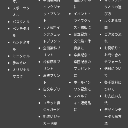
オル
インクジェ
に
タオルの選
スポーツタ
ットプリン
イベント・
び方
オル
ト
ライブグッ
よくある質
バスタオル
ナノ顔料イ
ズ・物販に
問
ベンチタオ
ンクジェッ
創立記念・
ご注文の流
ル
トプリント
文化祭・体
れ
ハンドタオ
全面染料プ
育祭に
お見積り・
ル
リント
卒業記念・
お問い合わ
ミニタオル
枠有顔料プ
卒団記念の
せフォーム
手ぬぐい
リント
プレゼント
送料につい
オリジナル
着抜プリン
に
て
マスク
ト
ホールイン
各手数料に
白文字プリ
ワン記念に
ついて
ント
ノベルテ
お支払い方
フラット織
ィ・販促品
法
ジャガード
に
デザインデ
毛違いジャ
ータ入稿方
ガード織
法