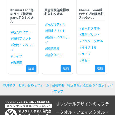
Khamai Leon様
戸倉国民温泉様の
Khamai Leon様
のライブ物販用
名入れタオル
のライブ物販用名
part2名入れタオ
入れタオル
ル
#名入れタオル
#名入れタオル
#顔料プリント
#名入れタオル
#顔料プリント
#販促・ノベルテ
#顔料プリント
#イベントタオル
ィ
#販促・ノベルテ
#挨拶タオル
#国民温泉
ィ
#ライブ
#温泉タオル
#ライブ
#物販用
#物販用
詳細
詳細
詳細
お見積り・お問い合わせフォーム
会社概要
特定商取引法に基づく表示
サイ
トマップ
オリジナルデザインのマフラ
ータオル・フェイスタオル・