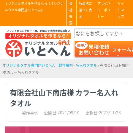
オリジナルタオルを作るなら《オリジナ
会
特商法に
プライバ
サイ
ルタオル専門店 いとへん》
社
基づく表
シーポリ
トマ
概
示
シー
ップ
要
オリジナルタオル専門店いとへん
›
製作事例
›
名入れタオル
›
有限会社山下商店
様 カラー名入れタオル
有限会社山下商店様 カラー名入れ
タオル
製作事例
公開日:2021/09/10
更新日:2021/11/28