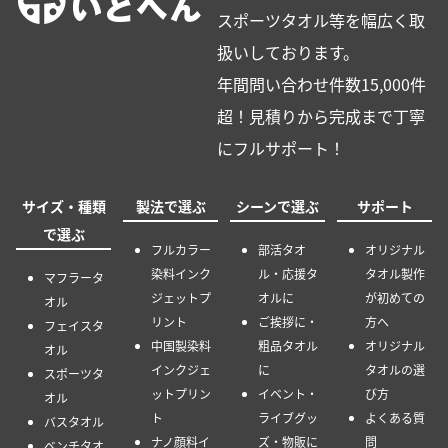
スポーツタオル等を幅広く取
扱いしております。
年間問い合わせ件数15,000件
超！見積りから完成まで丁寧
にフルサポート！
サイズ・種類
製法で選ぶ
シーンで選ぶ
サポート
で選ぶ
フルカラー
部活タオ
オリジナル
染料インク
ル・応援タ
タオル製作
マフラータ
ジェットプ
オルに
が初めての
オル
リント
ご挨拶に・
方へ
フェイスタ
中国製染料
粗品タオル
オリジナル
オル
インクジェ
に
タオルの選
スポーツタ
ットプリン
イベント・
び方
オル
ト
ライブグッ
よくある質
バスタオル
ナノ顔料イ
ズ・物販に
問
ベンチタオ