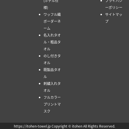
(ホテル仕
プライバシ
様)
ーポリシー
ワッフル織
サイトマッ
ボーダーネ
プ
ーム
名入れタオ
ル・粗品タ
オル
のし付きタ
オル
既製品タオ
ル
刺繍入れタ
オル
フルカラー
プリントマ
スク
https://itohen-towel.jp Copyright © itohen All Rights Reserved.