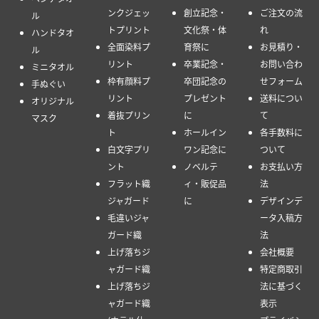
ンクジェッ
創立記念・
ご注文の流
ル
トプリント
文化祭・体
れ
ハンドタオ
全面染料プ
育祭に
お見積り・
ル
リント
卒業記念・
お問い合わ
ミニタオル
枠有顔料プ
卒団記念の
せフォーム
手ぬぐい
リント
プレゼント
送料につい
オリジナル
着抜プリン
に
て
マスク
ト
ホールイン
各手数料に
白文字プリ
ワン記念に
ついて
ント
ノベルテ
お支払い方
フラット織
ィ・販促品
法
ジャガード
に
デザインデ
毛違いジャ
ータ入稿方
ガード織
法
上げ落ちジ
会社概要
ャガード織
特定商取引
上げ落ちジ
法に基づく
ャガード織
表示