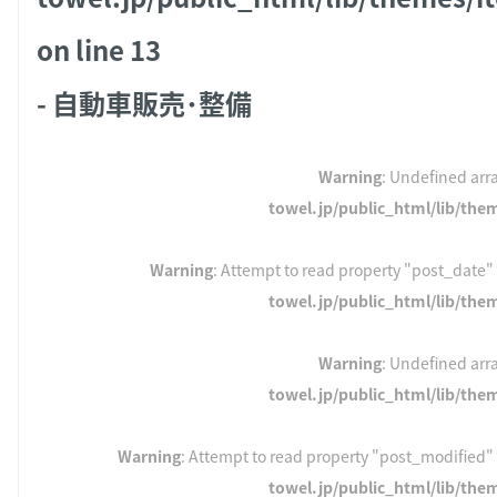
on line
13
- 自動車販売･整備
Warning
: Undefined arra
towel.jp/public_html/lib/the
Warning
: Attempt to read property "post_date" 
towel.jp/public_html/lib/the
Warning
: Undefined arra
towel.jp/public_html/lib/the
Warning
: Attempt to read property "post_modified" 
towel.jp/public_html/lib/the