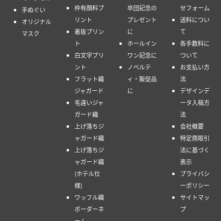
枠有顔料プ
卒団記念の
せフォーム
手ぬぐい
リント
プレゼント
送料につい
オリジナル
着抜プリン
に
て
マスク
ト
ホールイン
各手数料に
白文字プリ
ワン記念に
ついて
ント
ノベルテ
お支払い方
フラット織
ィ・販促品
法
ジャガード
に
デザインデ
毛違いジャ
ータ入稿方
ガード織
法
上げ落ちジ
会社概要
ャガード織
特定商取引
上げ落ちジ
法に基づく
ャガード織
表示
(ホテル仕
プライバシ
様)
ーポリシー
ワッフル織
サイトマッ
ボーダーネ
プ
ーム