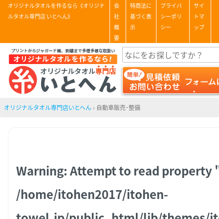
オリジナルタオルを作るなら《オリジナ
会
特商法に
プライバ
サイ
ルタオル専門店 いとへん》
社
基づく表
シーポリ
トマ
概
示
シー
ップ
要
オリジナルタオル専門店いとへん
›
自動車販売･整備
Warning
: Attempt to read property "
/home/itohen2017/itohen-
towel.jp/public_html/lib/themes/i