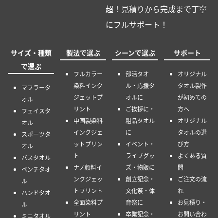
超！見積りから完成まで丁寧
にフルサポート！
サイズ・種類
製法で選ぶ
シーンで選ぶ
サポート
で選ぶ
フルカラー
部活タオ
オリジナル
染料インク
ル・応援タ
タオル製作
マフラータ
ジェットプ
オルに
が初めての
オル
リント
ご挨拶に・
方へ
フェイスタ
中国製染料
粗品タオル
オリジナル
オル
インクジェ
に
タオルの選
スポーツタ
ットプリン
イベント・
び方
オル
ト
ライブグッ
よくある質
バスタオル
ナノ顔料イ
ズ・物販に
問
ベンチタオ
ンクジェッ
創立記念・
ご注文の流
ル
トプリント
文化祭・体
れ
ハンドタオ
全面染料プ
育祭に
お見積り・
ル
リント
卒業記念・
お問い合わ
ミニタオル