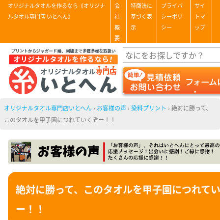
オリジナルタオルを作るなら《オリジナ
会
特商法に
プライバ
サイ
ルタオル専門店 いとへん》
社
基づく表
シーポリ
トマ
概
示
シー
ップ
要
オリジナルタオル専門店いとへん
›
お客様の声
›
染料プリント
›
絶対に勝って、
このタオルを甲子園につれていくぞー！！
絶対に勝って、このタオルを甲子園につれて
ー！！