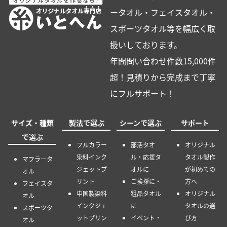
ータオル・フェイスタオル・
スポーツタオル等を幅広く取
扱いしております。
年間問い合わせ件数15,000件
超！見積りから完成まで丁寧
にフルサポート！
サイズ・種類
製法で選ぶ
シーンで選ぶ
サポート
で選ぶ
フルカラー
部活タオ
オリジナル
染料インク
ル・応援タ
タオル製作
マフラータ
ジェットプ
オルに
が初めての
オル
リント
ご挨拶に・
方へ
フェイスタ
中国製染料
粗品タオル
オリジナル
オル
インクジェ
に
タオルの選
スポーツタ
ットプリン
イベント・
び方
オル