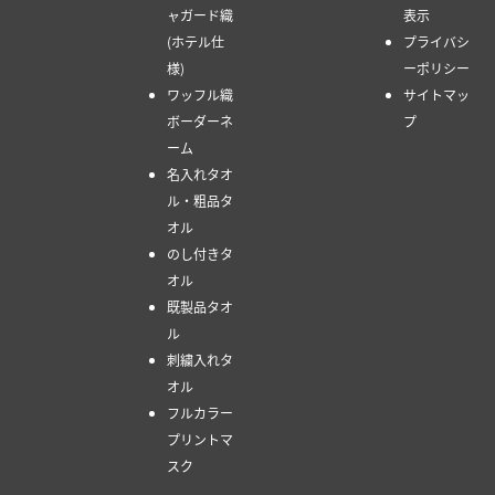
ャガード織
表示
(ホテル仕
プライバシ
様)
ーポリシー
ワッフル織
サイトマッ
ボーダーネ
プ
ーム
名入れタオ
ル・粗品タ
オル
のし付きタ
オル
既製品タオ
ル
刺繍入れタ
オル
フルカラー
プリントマ
スク