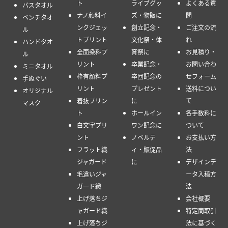
ト
ライブグッ
よくある質
バスタオル
ナノ顔料イ
ズ・物販に
問
ベンチタオ
ンクジェッ
創立記念・
ご注文の流
ル
トプリント
文化祭・体
れ
ハンドタオ
全面染料プ
育祭に
お見積り・
ル
リント
卒業記念・
お問い合わ
ミニタオル
枠有顔料プ
卒団記念の
せフォーム
手ぬぐい
リント
プレゼント
送料につい
オリジナル
着抜プリン
に
て
マスク
ト
ホールイン
各手数料に
白文字プリ
ワン記念に
ついて
ント
ノベルテ
お支払い方
フラット織
ィ・販促品
法
ジャガード
に
デザインデ
毛違いジャ
ータ入稿方
ガード織
法
上げ落ちジ
会社概要
ャガード織
特定商取引
上げ落ちジ
法に基づく