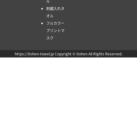
ル
刺繍入れタ
オル
フルカラー
プリントマ
スク
https://itohen-towel.jp Copyright © itohen All Rights Reserved.