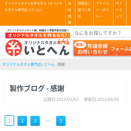
オリジナルタオルを作るなら《オリジナ
会
特商法に
プライバ
サイ
ルタオル専門店 いとへん》
社
基づく表
シーポリ
トマ
概
示
シー
ップ
要
オリジナルタオル専門店いとへん
›
感謝
製作ブログ - 感謝
公開日:2010/03/02
更新日:2022/08/02
1
2
3
…
2