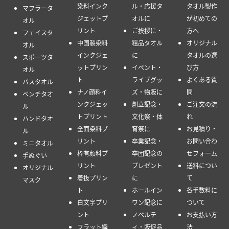
染料インク
ル・応援タ
タオル製作
マフラータ
ジェットプ
オルに
が初めての
オル
リント
ご挨拶に・
方へ
フェイスタ
中国製染料
粗品タオル
オリジナル
オル
インクジェ
に
タオルの選
スポーツタ
ットプリン
イベント・
び方
オル
ト
ライブグッ
よくある質
バスタオル
ナノ顔料イ
ズ・物販に
問
ベンチタオ
ンクジェッ
創立記念・
ご注文の流
ル
トプリント
文化祭・体
れ
ハンドタオ
全面染料プ
育祭に
お見積り・
ル
リント
卒業記念・
お問い合わ
ミニタオル
枠有顔料プ
卒団記念の
せフォーム
手ぬぐい
リント
プレゼント
送料につい
オリジナル
着抜プリン
に
て
マスク
ト
ホールイン
各手数料に
白文字プリ
ワン記念に
ついて
ント
ノベルテ
お支払い方
フラット織
ィ・販促品
法