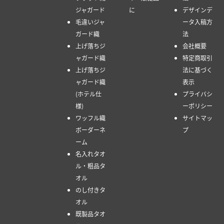
ジャガード
に
デザインデ
毛違いジャ
ータ入稿方
ガード織
法
上げ落ちジ
会社概要
ャガード織
特定商取引
上げ落ちジ
法に基づく
ャガード織
表示
(ホテル仕
プライバシ
様)
ーポリシー
ワッフル織
サイトマッ
ボーダーネ
プ
ーム
名入れタオ
ル・粗品タ
オル
のし付きタ
オル
既製品タオ