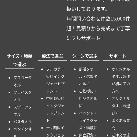
扱いしております。
年間問い合わせ件数15,000件
超！見積りから完成まで丁寧
にフルサポート！
サイズ・種類
製法で選ぶ
シーンで選ぶ
サポート
で選ぶ
フルカラー
部活タオ
オリジナル
染料インク
ル・応援タ
タオル製作
マフラータ
ジェットプ
オルに
が初めての
オル
リント
ご挨拶に・
方へ
フェイスタ
中国製染料
粗品タオル
オリジナル
オル
インクジェ
に
タオルの選
スポーツタ
ットプリン
イベント・
び方
オル
ト
ライブグッ
よくある質
バスタオル
ナノ顔料イ
ズ・物販に
問
ベンチタオ
ンクジェッ
創立記念・
ご注文の流
ル