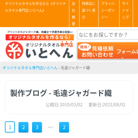
オリジナルタオルを作るなら《オリジナ
会
特商法に
プライバ
サイ
ルタオル専門店 いとへん》
社
基づく表
シーポリ
トマ
概
示
シー
ップ
要
オリジナルタオル専門店いとへん
›
毛違ジャガード織
製作ブログ - 毛違ジャガード織
公開日:2010/03/02
更新日:2022/08/02
1
2
3
…
2