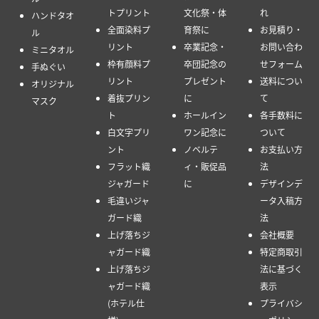
トプリント
文化祭・体
れ
ハンドタオ
全面染料プ
育祭に
お見積り・
ル
リント
卒業記念・
お問い合わ
ミニタオル
枠有顔料プ
卒団記念の
せフォーム
手ぬぐい
リント
プレゼント
送料につい
オリジナル
着抜プリン
に
て
マスク
ト
ホールイン
各手数料に
白文字プリ
ワン記念に
ついて
ント
ノベルテ
お支払い方
フラット織
ィ・販促品
法
ジャガード
に
デザインデ
毛違いジャ
ータ入稿方
ガード織
法
上げ落ちジ
会社概要
ャガード織
特定商取引
上げ落ちジ
法に基づく
ャガード織
表示
(ホテル仕
プライバシ