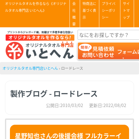
オリジナルタオルを作るなら《オリジナ
会
特商法に
プライバ
サイ
ルタオル専門店 いとへん》
社
基づく表
シーポリ
トマ
概
示
シー
ップ
要
オリジナルタオル専門店いとへん
›
ロードレース
製作ブログ - ロードレース
公開日:2010/03/02
更新日:2022/08/02
星野知也さんの後援会様 フルカラーイ