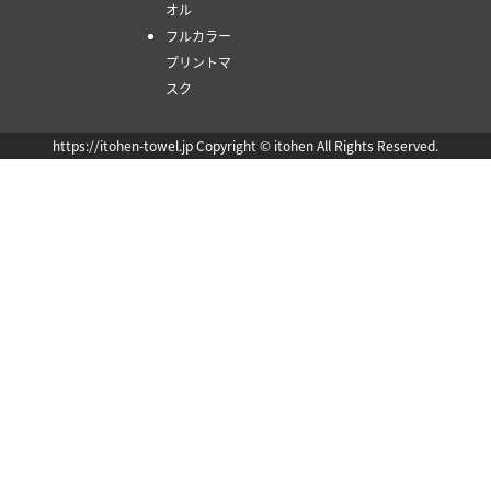
オル
フルカラー
プリントマ
スク
https://itohen-towel.jp Copyright © itohen All Rights Reserved.