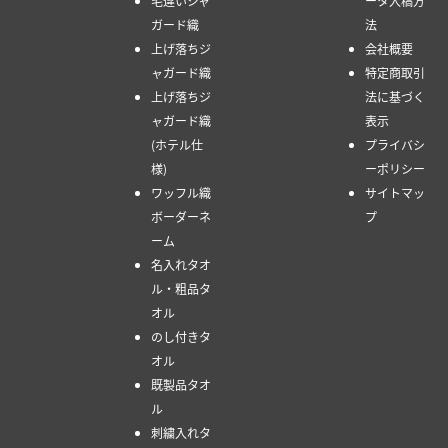
毛違いジャ
ータ入稿方
ガード織
法
上げ落ちジ
会社概要
ャガード織
特定商取引
上げ落ちジ
法に基づく
ャガード織
表示
(ホテル仕
プライバシ
様)
ーポリシー
ワッフル織
サイトマッ
ボーダーネ
プ
ーム
名入れタオ
ル・粗品タ
オル
のし付きタ
オル
既製品タオ
ル
刺繍入れタ