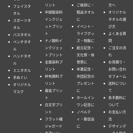
リント
ご挨拶に・
方へ
フェイスタ
中国製染料
粗品タオル
オリジナル
オル
インクジェ
に
タオルの選
スポーツタ
ットプリン
イベント・
び方
オル
ト
ライブグッ
よくある質
バスタオル
ナノ顔料イ
ズ・物販に
問
ベンチタオ
ンクジェッ
創立記念・
ご注文の流
ル
トプリント
文化祭・体
れ
ハンドタオ
全面染料プ
育祭に
お見積り・
ル
リント
卒業記念・
お問い合わ
ミニタオル
枠有顔料プ
卒団記念の
せフォーム
手ぬぐい
リント
プレゼント
送料につい
オリジナル
着抜プリン
に
て
マスク
ト
ホールイン
各手数料に
白文字プリ
ワン記念に
ついて
ント
ノベルテ
お支払い方
フラット織
ィ・販促品
法
ジャガード
に
デザインデ