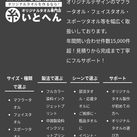
オリジナルデザインのマフラ
ータオル・フェイスタオル・
スポーツタオル等を幅広く取
扱いしております。
年間問い合わせ件数15,000件
超！見積りから完成まで丁寧
にフルサポート！
サイズ・種類
製法で選ぶ
シーンで選ぶ
サポート
で選ぶ
フルカラー
部活タオ
オリジナル
染料インク
ル・応援タ
タオル製作
マフラータ
ジェットプ
オルに
が初めての
オル
リント
ご挨拶に・
方へ
フェイスタ
中国製染料
粗品タオル
オリジナル
オル
インクジェ
に
タオルの選
スポーツタ
ットプリン
イベント・
び方
オル