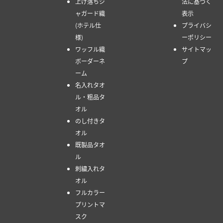
上げ落ちジ
法に基づく
ャガード織
表示
(ホテル仕
プライバシ
様)
ーポリシー
ワッフル織
サイトマッ
ボーダーネ
プ
ーム
名入れタオ
ル・粗品タ
オル
のし付きタ
オル
既製品タオ
ル
刺繍入れタ
オル
フルカラー
プリントマ
スク