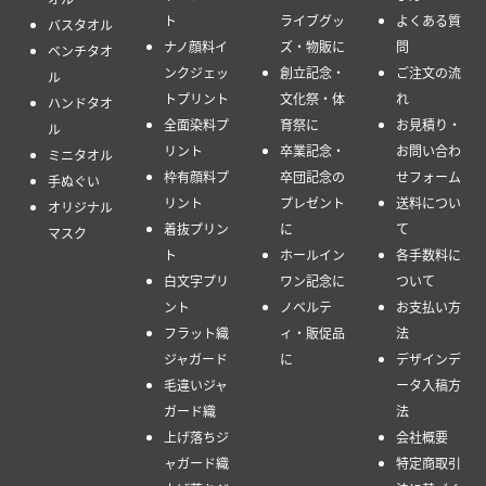
ト
ライブグッ
よくある質
バスタオル
ナノ顔料イ
ズ・物販に
問
ベンチタオ
ンクジェッ
創立記念・
ご注文の流
ル
トプリント
文化祭・体
れ
ハンドタオ
全面染料プ
育祭に
お見積り・
ル
リント
卒業記念・
お問い合わ
ミニタオル
枠有顔料プ
卒団記念の
せフォーム
手ぬぐい
リント
プレゼント
送料につい
オリジナル
着抜プリン
に
て
マスク
ト
ホールイン
各手数料に
白文字プリ
ワン記念に
ついて
ント
ノベルテ
お支払い方
フラット織
ィ・販促品
法
ジャガード
に
デザインデ
毛違いジャ
ータ入稿方
ガード織
法
上げ落ちジ
会社概要
ャガード織
特定商取引