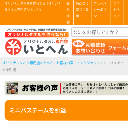
オリジナルタオルを作るなら《オリジナ
会
特商法に
プライバ
サイ
ルタオル専門店 いとへん》
社
基づく表
シーポリ
トマ
概
示
シー
ップ
要
オリジナルタオル専門店いとへん
›
お客様の声
›
インクジェット
›
ミニバスチー
ムを引退
ミニバスチームを引退