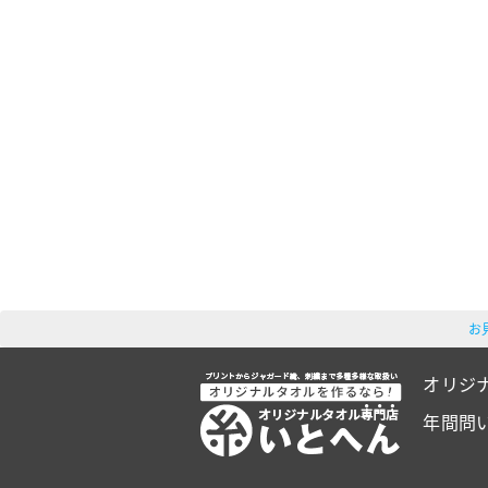
お
オリジ
年間問