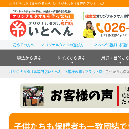
オリジナルタオルを作るなら《オリジナルタオル専門店 いとへん》
初めての方へ
オリジナルタオルの選び方
いとへんが選ばれる理
製法から選ぶ
サイズから選ぶ
用途・目的か
オリジナルタオル専門店いとへん
›
お客様の声
›
フラット織
›
子供たちも保
子供たちも保護者も一致団結で