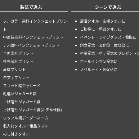
製法で選ぶ
シーンで選ぶ
フルカラー染料インクジェットプリン
部活タオル・応援タオルに
ト
ご挨拶に・粗品タオルに
中国製染料インクジェットプリント
イベント・ライブグッズ・物販に
ナノ顔料インクジェットプリント
創立記念・文化祭・体育祭に
全面染料プリント
卒業記念・卒団記念のプレゼント
枠有顔料プリント
ホールインワン記念に
着抜プリント
ノベルティ・販促品に
白文字プリント
フラット織ジャガード
毛違いジャガード織
上げ落ちジャガード織
上げ落ちジャガード織(ホテル仕様)
ワッフル織ボーダーネーム
名入れタオル・粗品タオル
のし付きタオル