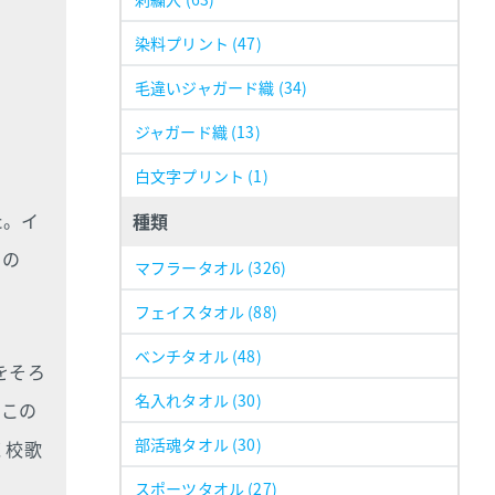
染料プリント
(47)
毛違いジャガード織
(34)
ジャガード織
(13)
白文字プリント
(1)
た。イ
種類
フの
マフラータオル
(326)
フェイスタオル
(88)
ベンチタオル
(48)
をそろ
名入れタオル
(30)
。この
部活魂タオル
(30)
く校歌
スポーツタオル
(27)