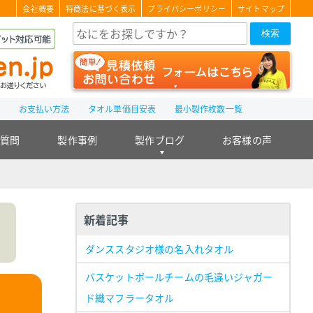
会社概要
特商法に基づく表示
プライバシーポリシー
サイトマップ
検索
て
お支払い方法
タオル単価目安表
最小製作枚数一覧
る質問
製作事例
製作ブログ
お客様の声
新着記事
ダンススタジオ様の名入れタオル
バスケットボールチームの毛違いジャガー
ド織マフラータオル