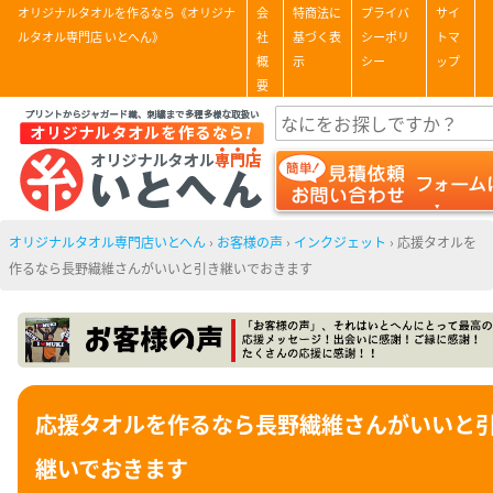
オリジナルタオルを作るなら《オリジナ
会
特商法に
プライバ
サイ
ルタオル専門店 いとへん》
社
基づく表
シーポリ
トマ
概
示
シー
ップ
要
オリジナルタオル専門店いとへん
›
お客様の声
›
インクジェット
›
応援タオルを
作るなら長野繊維さんがいいと引き継いでおきます
応援タオルを作るなら長野繊維さんがいいと
継いでおきます