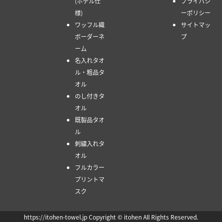
(ホテル仕
プライバシ
様)
ーポリシー
ワッフル織
サイトマッ
ボーダーネ
プ
ーム
名入れタオ
ル・粗品タ
オル
のし付きタ
オル
既製品タオ
ル
刺繍入れタ
オル
フルカラー
プリントマ
スク
https://itohen-towel.jp Copyright © itohen All Rights Reserved.