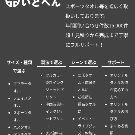
スポーツタオル等を幅広く取
扱いしております。
年間問い合わせ件数15,000件
超！見積りから完成まで丁寧
にフルサポート！
サイズ・種類
製法で選ぶ
シーンで選ぶ
サポート
で選ぶ
フルカラー
部活タオ
オリジナル
染料インク
ル・応援タ
タオル製作
マフラータ
ジェットプ
オルに
が初めての
オル
リント
ご挨拶に・
方へ
フェイスタ
中国製染料
粗品タオル
オリジナル
オル
インクジェ
に
タオルの選
スポーツタ
ットプリン
イベント・
び方
オル
ト
ライブグッ
よくある質
バスタオル
ナノ顔料イ
ズ・物販に
問
ベンチタオ