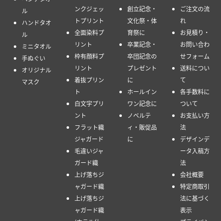
ンクジェッ
創立記念・
ご注文の流
ル
トプリント
文化祭・体
れ
ハンドタオ
全面染料プ
育祭に
お見積り・
ル
リント
卒業記念・
お問い合わ
ミニタオル
枠有顔料プ
卒団記念の
せフォーム
手ぬぐい
リント
プレゼント
送料につい
オリジナル
着抜プリン
に
て
マスク
ト
ホールイン
各手数料に
白文字プリ
ワン記念に
ついて
ント
ノベルテ
お支払い方
フラット織
ィ・販促品
法
ジャガード
に
デザインデ
毛違いジャ
ータ入稿方
ガード織
法
上げ落ちジ
会社概要
ャガード織
特定商取引
上げ落ちジ
法に基づく
ャガード織
表示