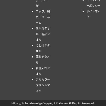
様)
ーポリシー
ワッフル織
サイトマッ
ボーダーネ
プ
ーム
名入れタオ
ル・粗品タ
オル
のし付きタ
オル
既製品タオ
ル
刺繍入れタ
オル
フルカラー
プリントマ
スク
https://itohen-towel.jp Copyright © itohen All Rights Reserved.