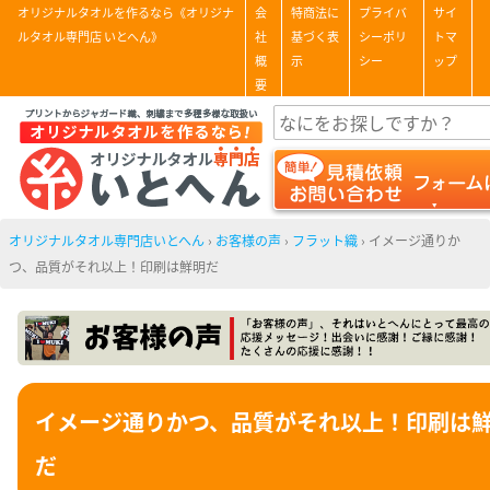
オリジナルタオルを作るなら《オリジナ
会
特商法に
プライバ
サイ
ルタオル専門店 いとへん》
社
基づく表
シーポリ
トマ
概
示
シー
ップ
要
オリジナルタオル専門店いとへん
›
お客様の声
›
フラット織
›
イメージ通りか
つ、品質がそれ以上！印刷は鮮明だ
イメージ通りかつ、品質がそれ以上！印刷は
だ