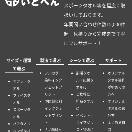
スポーツタオル等を幅広く取
扱いしております。
年間問い合わせ件数15,000件
超！見積りから完成まで丁寧
にフルサポート！
サイズ・種類
製法で選ぶ
シーンで選ぶ
サポート
で選ぶ
フルカラー
部活タオ
オリジナル
染料インク
ル・応援タ
タオル製作
マフラータ
ジェットプ
オルに
が初めての
オル
リント
ご挨拶に・
方へ
フェイスタ
中国製染料
粗品タオル
オリジナル
オル
インクジェ
に
タオルの選
スポーツタ
ットプリン
イベント・
び方
オル
ト
ライブグッ
よくある質
バスタオル
ナノ顔料イ
ズ・物販に
問
ベンチタオ