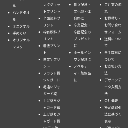
ンクジェッ
創立記念・
ご注文の流
ル
トプリント
文化祭・体
れ
ハンドタオ
全面染料プ
育祭に
お見積り・
ル
リント
卒業記念・
お問い合わ
ミニタオル
枠有顔料プ
卒団記念の
せフォーム
手ぬぐい
リント
プレゼント
送料につい
オリジナル
着抜プリン
に
て
マスク
ト
ホールイン
各手数料に
白文字プリ
ワン記念に
ついて
ント
ノベルテ
お支払い方
フラット織
ィ・販促品
法
ジャガード
に
デザインデ
毛違いジャ
ータ入稿方
ガード織
法
上げ落ちジ
会社概要
ャガード織
特定商取引
上げ落ちジ
法に基づく
ャガード織
表示
(ホテル仕
プライバシ