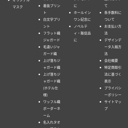
着抜プリン
に
て
マスク
ト
ホールイン
各手数料に
白文字プリ
ワン記念に
ついて
ント
ノベルテ
お支払い方
フラット織
ィ・販促品
法
ジャガード
に
デザインデ
毛違いジャ
ータ入稿方
ガード織
法
上げ落ちジ
会社概要
ャガード織
特定商取引
上げ落ちジ
法に基づく
ャガード織
表示
(ホテル仕
プライバシ
様)
ーポリシー
ワッフル織
サイトマッ
ボーダーネ
プ
ーム
名入れタオ