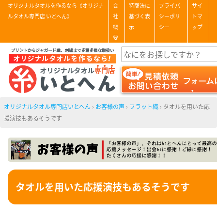
オリジナルタオルを作るなら《オリジナ
会
特商法に
プライバ
サイ
ルタオル専門店 いとへん》
社
基づく表
シーポリ
トマ
概
示
シー
ップ
要
オリジナルタオル専門店いとへん
›
お客様の声
›
フラット織
›
タオルを用いた応
援演技もあるそうです
タオルを用いた応援演技もあるそうです