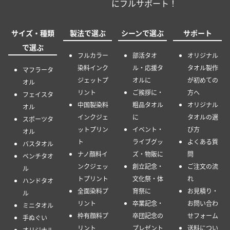
にフルサポート！
サイズ・種類
製法で選ぶ
シーンで選ぶ
サポート
で選ぶ
フルカラー
部活タオ
オリジナル
染料インク
ル・応援タ
タオル製作
マフラータ
ジェットプ
オルに
が初めての
オル
リント
ご挨拶に・
方へ
フェイスタ
中国製染料
粗品タオル
オリジナル
オル
インクジェ
に
タオルの選
スポーツタ
ットプリン
イベント・
び方
オル
ト
ライブグッ
よくある質
バスタオル
ナノ顔料イ
ズ・物販に
問
ベンチタオ
ンクジェッ
創立記念・
ご注文の流
ル
トプリント
文化祭・体
れ
ハンドタオ
全面染料プ
育祭に
お見積り・
ル
リント
卒業記念・
お問い合わ
ミニタオル
枠有顔料プ
卒団記念の
せフォーム
手ぬぐい
リント
プレゼント
送料につい
オリジナル