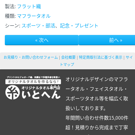
製法:
フラット織
種類:
マフラータオル
シーン:
スポーツ・部活
、
記念・プレゼント
« 次へ
前へ »
お見積り・お問い合わせフォーム
会社概要
特定商取引法に基づく表示
サイ
トマップ
オリジナルデザインのマフラ
ータオル・フェイスタオル・
スポーツタオル等を幅広く取
扱いしております。
年間問い合わせ件数15,000件
超！見積りから完成まで丁寧