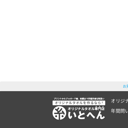
お
オリジ
年間問