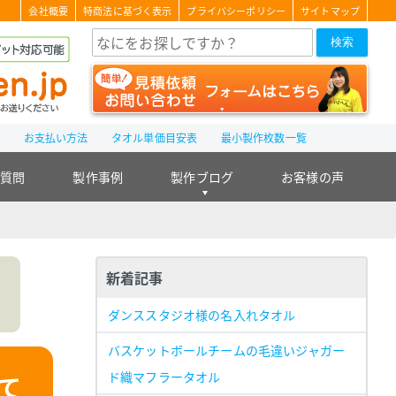
会社概要
特商法に基づく表示
プライバシーポリシー
サイトマップ
検索
て
お支払い方法
タオル単価目安表
最小製作枚数一覧
る質問
製作事例
製作ブログ
お客様の声
新着記事
ダンススタジオ様の名入れタオル
バスケットボールチームの毛違いジャガー
ド織マフラータオル
て