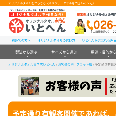
オリジナルタオルを作るなら《オリジナルタオル専門店 いとへん》
初めての方へ
オリジナルタオルの選び方
いとへんが選ばれる理
製法から選ぶ
サイズから選ぶ
用途・目的か
オリジナルタオル専門店いとへん
›
お客様の声
›
フラット織
›
予定通り有観
予定通り有観客開催であれば、