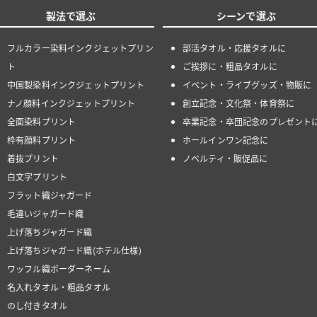
製法で選ぶ
シーンで選ぶ
フルカラー染料インクジェットプリン
部活タオル・応援タオルに
ト
ご挨拶に・粗品タオルに
中国製染料インクジェットプリント
イベント・ライブグッズ・物販に
ナノ顔料インクジェットプリント
創立記念・文化祭・体育祭に
全面染料プリント
卒業記念・卒団記念のプレゼント
枠有顔料プリント
ホールインワン記念に
着抜プリント
ノベルティ・販促品に
白文字プリント
フラット織ジャガード
毛違いジャガード織
上げ落ちジャガード織
上げ落ちジャガード織(ホテル仕様)
ワッフル織ボーダーネーム
名入れタオル・粗品タオル
のし付きタオル