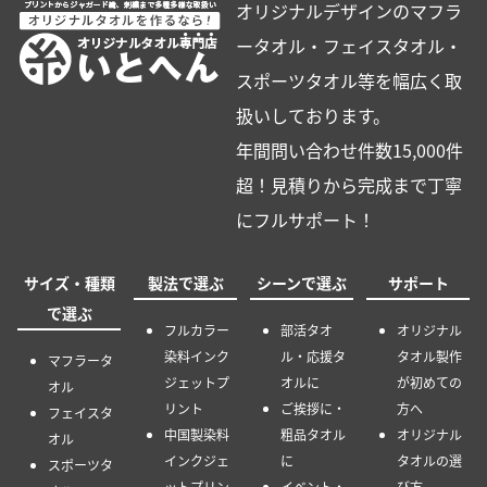
オリジナルデザインのマフラ
ータオル・フェイスタオル・
スポーツタオル等を幅広く取
扱いしております。
年間問い合わせ件数15,000件
超！見積りから完成まで丁寧
にフルサポート！
サイズ・種類
製法で選ぶ
シーンで選ぶ
サポート
で選ぶ
フルカラー
部活タオ
オリジナル
染料インク
ル・応援タ
タオル製作
マフラータ
ジェットプ
オルに
が初めての
オル
リント
ご挨拶に・
方へ
フェイスタ
中国製染料
粗品タオル
オリジナル
オル
インクジェ
に
タオルの選
スポーツタ
ットプリン
イベント・
び方