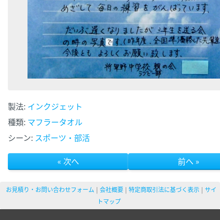
製法:
インクジェット
種類:
マフラータオル
シーン:
スポーツ・部活
« 次へ
前へ »
お見積り・お問い合わせフォーム
会社概要
特定商取引法に基づく表示
サイ
トマップ