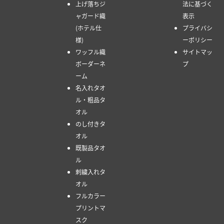
上げ落ちジ
法に基づく
ャガード織
表示
(ホテル仕
プライバシ
様)
ーポリシー
ワッフル織
サイトマッ
ボーダーネ
プ
ーム
名入れタオ
ル・粗品タ
オル
のし付きタ
オル
既製品タオ
ル
刺繍入れタ
オル
フルカラー
プリントマ
スク