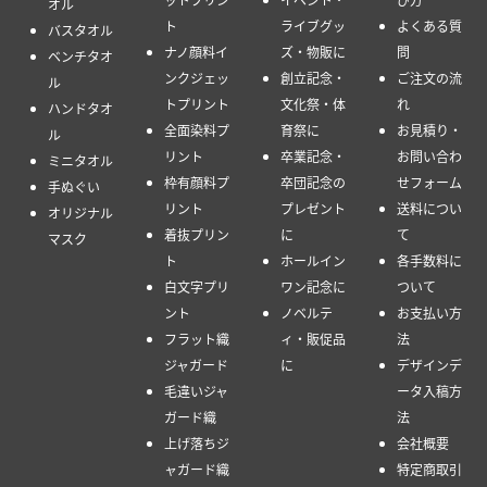
オル
ト
ライブグッ
よくある質
バスタオル
ナノ顔料イ
ズ・物販に
問
ベンチタオ
ンクジェッ
創立記念・
ご注文の流
ル
トプリント
文化祭・体
れ
ハンドタオ
全面染料プ
育祭に
お見積り・
ル
リント
卒業記念・
お問い合わ
ミニタオル
枠有顔料プ
卒団記念の
せフォーム
手ぬぐい
リント
プレゼント
送料につい
オリジナル
着抜プリン
に
て
マスク
ト
ホールイン
各手数料に
白文字プリ
ワン記念に
ついて
ント
ノベルテ
お支払い方
フラット織
ィ・販促品
法
ジャガード
に
デザインデ
毛違いジャ
ータ入稿方
ガード織
法
上げ落ちジ
会社概要
ャガード織
特定商取引