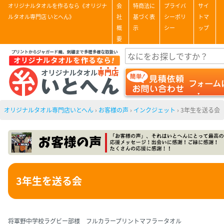
オリジナルタオルを作るなら《オリジナ
会
特商法に
プライバ
サイ
ルタオル専門店 いとへん》
社
基づく表
シーポリ
トマ
概
示
シー
ップ
要
オリジナルタオル専門店いとへん
›
お客様の声
›
インクジェット
›
3年生を送る会
3年生を送る会
将軍野中学校ラグビー部様 フルカラープリントマフラータオル