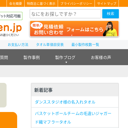
会社概要
特商法に基づく表示
プライバシーポリシー
サイトマップ
検索
て
お支払い方法
タオル単価目安表
最小製作枚数一覧
る質問
製作事例
製作ブログ
お客様の声
新着記事
ダンススタジオ様の名入れタオル
バスケットボールチームの毛違いジャガー
ド織マフラータオル