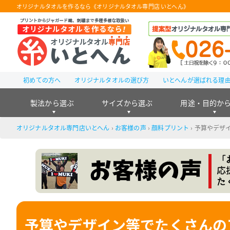
オリジナルタオルを作るなら《オリジナルタオル専門店 いとへん》
初めての方へ
オリジナルタオルの選び方
いとへんが選ばれる理
製法から選ぶ
サイズから選ぶ
用途・目的か
オリジナルタオル専門店いとへん
›
お客様の声
›
顔料プリント
›
予算やデザ
予算やデザイン等でたくさんの