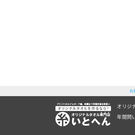
お
オリジ
年間問