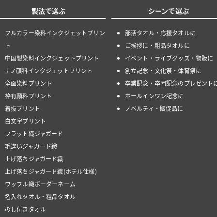
製法で選ぶ
シーンで選ぶ
フルカラー染料インクジェットプリン
部活タオル・応援タオルに
ト
ご挨拶に・粗品タオルに
中国製染料インクジェットプリント
イベント・ライブグッズ・物販に
ナノ顔料インクジェットプリント
創立記念・文化祭・体育祭に
全面染料プリント
卒業記念・卒団記念のプレゼント
枠有顔料プリント
ホールインワン記念に
着抜プリント
ノベルティ・販促品に
白文字プリント
フラット織ジャガード
毛違いジャガード織
上げ落ちジャガード織
上げ落ちジャガード織(ホテル仕様)
ワッフル織ボーダーネーム
名入れタオル・粗品タオル
のし付きタオル